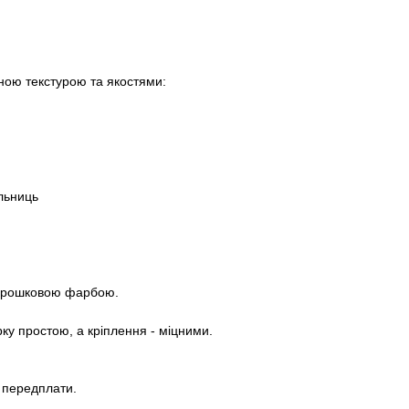
ною текстурою та якостями:
ільниць
порошковою фарбою.
рку простою, а кріплення - міцними.
з передплати.