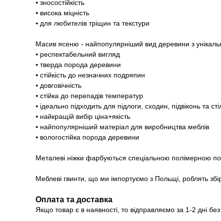
⦁ зносостійкість
⦁ висока міцність
⦁ для любителів тріщин та текстури
Масив ясеню - найпопулярніший вид деревини з унікаль
⦁ респектабельний вигляд
⦁ тверда порода деревини
⦁ стійкість до незначних подряпин
⦁ довговічність
⦁ стійка до перепадів температур
⦁ ідеально підходить для підлоги, сходин, підвіконь та ст
⦁ найкращій вибір ціна+якість
⦁ найпопулярніший матеріал для виробництва меблів
⦁ вологостійка порода деревини
Металеві ніжки фарбуються спеціальною полімерною 
Меблеві гвинти, що ми імпортуємо з Польщі, роблять збі
Оплата та доставка
Якщо товар є в наявності, то відправляємо за 1-2 дні бе