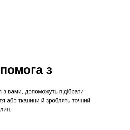
помога з
я з вами, допоможуть підібрати
тя або тканини й зроблять точний
илин.