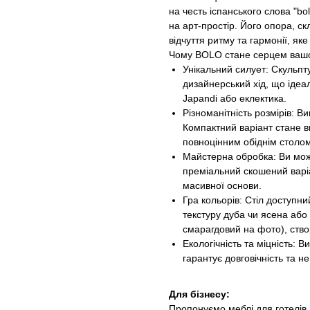
на честь іспанського слова "bo
на арт-простір. Його опора, с
відчуття ритму та гармонії, як
Чому BOLO стане серцем вашо
Унікальний силует: Скульпт
дизайнерський хід, що ідеал
Japandi або еклектика.
Різноманітність розмірів: В
Компактний варіант стане 
повноцінним обіднім столом
Майстерна обробка: Ви може
преміальний скошений варіа
масивної основи.
Гра кольорів: Стіл доступни
текстуру дуба чи ясена або
смарагдовий на фото), ство
Екологічність та міцність:
гарантує довговічність та 
Для бізнесу:
Пропонуємо меблі для готелів,