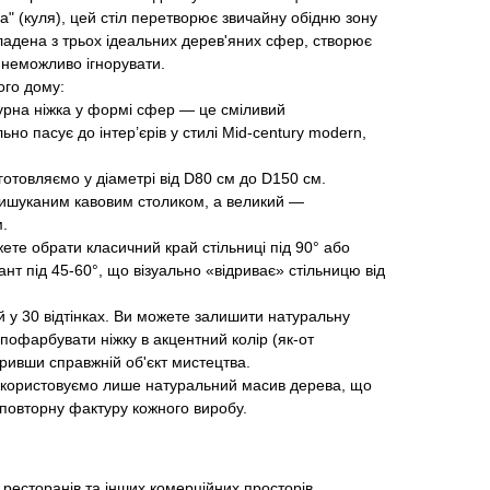
la" (куля), цей стіл перетворює звичайну обідню зону
кладена з трьох ідеальних дерев'яних сфер, створює
е неможливо ігнорувати.
го дому:
урна ніжка у формі сфер — це сміливий
ьно пасує до інтер’єрів у стилі Mid-century modern,
иготовляємо у діаметрі від D80 см до D150 см.
вишуканим кавовим столиком, а великий —
.
те обрати класичний край стільниці під 90° або
нт під 45-60°, що візуально «відриває» стільницю від
й у 30 відтінках. Ви можете залишити натуральну
 пофарбувати ніжку в акцентний колір (як-от
ривши справжній об'єкт мистецтва.
 Використовуємо лише натуральний масив дерева, що
неповторну фактуру кожного виробу.
 ресторанів та інших комерційних просторів.