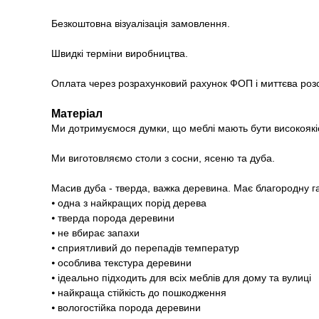
Безкоштовна візуалізація замовлення.
Швидкі терміни виробництва.
Оплата через розрахунковий рахунок ФОП і миттєва роз
Матеріал
Ми дотримуємося думки, що меблі мають бути високоякі
Ми виготовляємо столи з сосни, ясеню та дуба.
Масив дуба - тверда, важка деревина. Має благородну г
⦁ одна з найкращих порід дерева
⦁ тверда порода деревини
⦁ не вбирає запахи
⦁ сприятливий до перепадів температур
⦁ особлива текстура деревини
⦁ ідеально підходить для всіх меблів для дому та вулиці
⦁ найкраща стійкість до пошкодження
⦁ вологостійка порода деревини