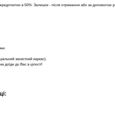
ередплатою в 50%. Залишок - після отримання або за допомогою роз
ями.
ціальний захистний каркас).
а доїде до Вас в цілості!
ці: