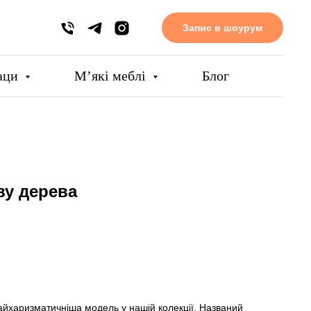
Запис в шоурум
аци
Мʼякі меблі
Блог
ву дерева
йхаризматичніша модель у нашій колекції. Названий