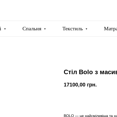
ці
Спальня
Текстиль
Матр
Стіл Bolo з маси
17100,00
грн.
Купити
BOLO — це найсміливіша та на