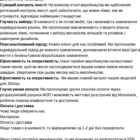
Суворий контроль якості:
На кожному етапі виробництва ми здійснюємо
ретельний контроль якості, щоб забезпечити, що кожне ліжко, яке ви
отримуєте, відповідає найвищим стандартам.
Гнучкість вибору:
В наявності є як готові меблі, так і можливість замовлення
індивідуальних рішень. Ми пропонуємо вам можливість створити власне
унікальне ліжко, починаючи з вибору матеріалів, кольорів та розмірів, і
закінчуючи дизайном.
Персоналізований підхід:
Кожен клієнт для нас особливий. Ми пропонуємо
індивідуальний підхід до кожного замовлення, допомагаючи втілити ваші ідеї в
життя з безкоштовною візуалізацією замовлення.
Ефективність та оперативність:
Наші терміни виробництва налаштовані
таким чином, щоб ви могли насолоджуватися вашим новим ліжком якомога
швидше, зберігаючи при цьому високу якість виробництва.
Ефективність та оперативність:
Ми маємо повний каталог наших моделей
для 3Dmax.
Гнучкі умови оплати:
Ми пропонуємо зручні способи оплати через
розрахунковий рахунок ФОП і можливість миттєвої розстрочки від Monobank,
роблячи покупку комфортною та доступною.
Оплата і доставка
Чому люди обирають нас
Матеріали
Шоурум
Оплата і доставка
Якщо товар є в наявності, то відправляємо за 1-2 дні без передплати.
Заплануйте візит у простір створений
Tekstura
для вас
Якщо товар потребує виробництва, то ми працюємо за передплатою в 50%.