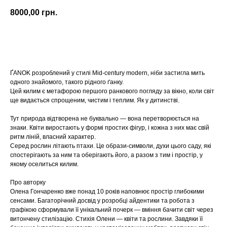
8000,00
грн.
Купити
ҐANOK розроблений у стилі Mid-century modern, ніби застигла мить
одного знайомого, такого рідного ґанку.
Цей килим є метафорою першого ранкового погляду за вікно, коли світ
ще видається спрощеним, чистим і теплим. Як у дитинстві.
Тут природа відтворена не буквально — вона перетворюється на
знаки. Квіти виростають у формі простих фігур, і кожна з них має свій
ритм ліній, власний характер.
Серед рослин літають птахи. Це образи-символи, духи цього саду, які
спостерігають за ним та оберігають його, а разом з тим і простір, у
якому оселиться килим.
Про авторку
Олена Гончаренко вже понад 10 років наповнює простір глибокими
сенсами. Багаторічний досвід у розробці айдентики та робота з
графікою сформували її унікальний почерк — вміння бачити світ через
витончену стилізацію. Стихія Олени — квіти та рослини. Завдяки її