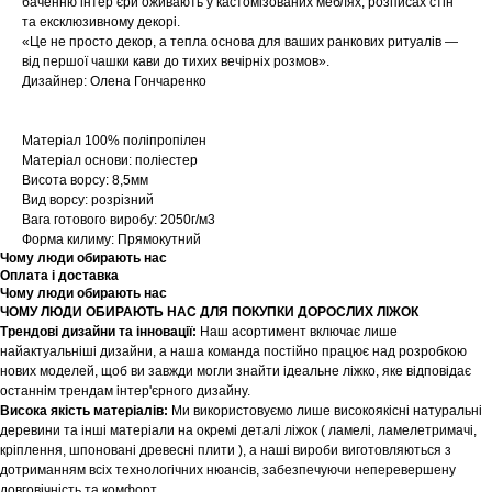
баченню інтер’єри оживають у кастомізованих меблях, розписах стін
та ексклюзивному декорі.
«Це не просто декор, а тепла основа для ваших ранкових ритуалів —
від першої чашки кави до тихих вечірніх розмов».
Дизайнер: Олена Гончаренко
Матеріал 100% поліпропілен
Матеріал основи: поліестер
Висота ворсу: 8,5мм
Вид ворсу: розрізний
Вага готового виробу: 2050г/м3
Форма килиму: Прямокутний
Чому люди обирають нас
Оплата і доставка
Чому люди обирають нас
ЧОМУ ЛЮДИ ОБИРАЮТЬ НАС ДЛЯ ПОКУПКИ ДОРОСЛИХ ЛІЖОК
Трендові дизайни та інновації:
Наш асортимент включає лише
найактуальніші дизайни, а наша команда постійно працює над розробкою
нових моделей, щоб ви завжди могли знайти ідеальне ліжко, яке відповідає
останнім трендам інтер'єрного дизайну.
Висока якість матеріалів:
Ми використовуємо лише високоякісні натуральні
деревини та інші матеріали на окремі деталі ліжок ( ламелі, ламелетримачі,
кріплення, шпоновані древесні плити ), а наші вироби виготовляються з
дотриманням всіх технологічних нюансів, забезпечуючи неперевершену
довговічність та комфорт.