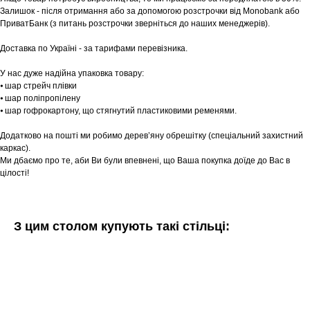
Залишок - після отримання або за допомогою розстрочки від Monobank або
Записатися
ПриватБанк (з питань розстрочки зверніться до наших менеджерів).
Доставка по Україні - за тарифами перевізника.
У нас дуже надійна упаковка товару:
⦁ шар стрейч плівки
⦁ шар поліпропілену
⦁ шар гофрокартону, що стягнутий пластиковими ременями.
Додатково на пошті ми робимо дерев’яну обрешітку (спеціальний захистний
каркас).
Ми дбаємо про те, аби Ви були впевнені, що Ваша покупка доїде до Вас в
цілості!
З цим столом купують такі стільці: