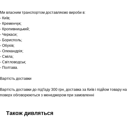
Ми власним транспортом доставляємо вироби в:
- Київ;
- Кременчук;
- Кропивницький;
- Черкаси;
- Борисполь;
- Обухів;
- Олекандрія;
- Сміла;
- Світловодськ;
- Полтава.
Вартість доставки
Вартість доставки до під'їзду 300 грн, доставка за Київ і підйом товару на
поверх обговорюються з менеджером при замовленні
Також дивляться