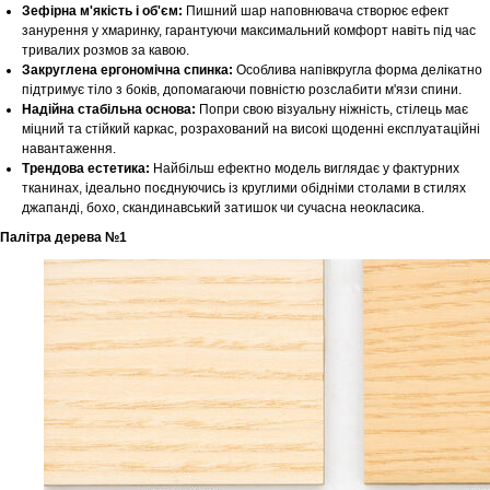
Зефірна м'якість і об'єм:
Пишний шар наповнювача створює ефект
занурення у хмаринку, гарантуючи максимальний комфорт навіть під час
тривалих розмов за кавою.
Закруглена ергономічна спинка:
Особлива напівкругла форма делікатно
підтримує тіло з боків, допомагаючи повністю розслабити м'язи спини.
Надійна стабільна основа:
Попри свою візуальну ніжність, стілець має
міцний та стійкий каркас, розрахований на високі щоденні експлуатаційні
навантаження.
Трендова естетика:
Найбільш ефектно модель виглядає у фактурних
тканинах, ідеально поєднуючись із круглими обідніми столами в стилях
джапанді, бохо, скандинавський затишок чи сучасна неокласика.
Палітра дерева №1