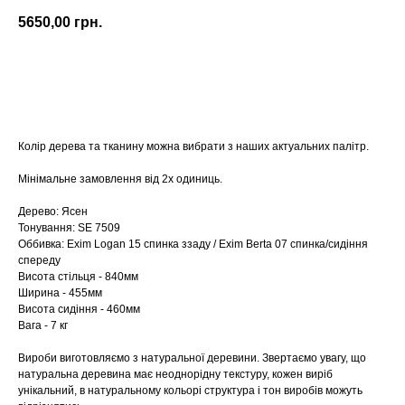
5650,00
грн.
Купити
Колір дерева та тканину можна вибрати з наших актуальних палітр.
Мінімальне замовлення від 2х одиниць.
Дерево: Ясен
Тонування: SE 7509
Оббивка: Exim Logan 15 спинка ззаду / Exim Berta 07 спинка/сидіння
спереду
Висота стільця - 840мм
Ширина - 455мм
Висота сидіння - 460мм
Вага - 7 кг
Вироби виготовляємо з натуральної деревини. Звертаємо увагу, що
натуральна деревина має неоднорідну текстуру, кожен виріб
унікальний, в натуральному кольорі структура і тон виробів можуть