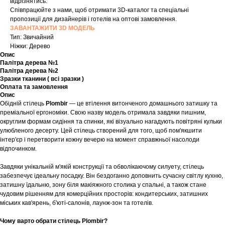
відрізнятись.
Співпрацюйте з нами, щоб отримати 3D-каталог та спеціальні
пропозиції для дизайнерів і готелів на оптові замовлення.
ЗАВАНТАЖИТИ 3D МОДЕЛЬ
Тип: Звичайний
Ніжки: Дерево
Опис
Палітра дерева №1
Палітра дерева №2
Зразки тканини ( всі зразки )
Оплата та замовлення
Опис
Обідній стілець
Plombir
— це втілення витонченого домашнього затишку та
преміальної ергономіки. Свою назву модель отримала завдяки пишним,
округлим формам сидіння та спинки, які візуально нагадують повітряні кульки
улюбленого десерту. Цей стілець створений для того, щоб пом'якшити
інтер'єр і перетворити кожну вечерю на момент справжньої насолоди
відпочинком.
Завдяки унікальній м'якій конструкції та обволікаючому силуету, стілець
забезпечує ідеальну посадку. Він бездоганно доповнить сучасну світлу кухню,
затишну їдальню, зону біля макіяжного столика у спальні, а також стане
чудовим рішенням для комерційних просторів: кондитерських, затишних
міських кав'ярень, б'юті-салонів, лаунж-зон та готелів.
Чому варто обрати стілець Plombir?