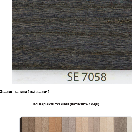
Зразки тканини ( всі зразки )
Шоурум
Всі варіанти тканини (натисніть сюди)
Заплануйте візит у простір створений
Tekstura
для вас
Записатися