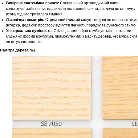
Вивірена анатомічна спинка:
Спеціальний ортопедичний вигин
конструкції забезпечує правильне положення спини, зводячи до мінімуму
втому під час тривалого сидіння.
Лаконічна геометрія:
Стриманий і чистий силует моделі не перевантажує
інтер'єр, додаючи простору відчуття легкості, порядку та сучасного стилю.
Універсальна сумісність:
Стілець гармонійно комбінується зі столами
будь-якої форми (круглими, прямокутними) з масиву дерева, кераміки, скла
чи штучного каменю.
Палітра дерева №1