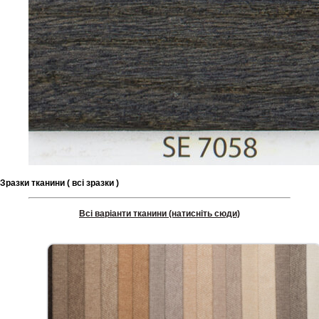
Зразки тканини ( всі зразки )
Всі варіанти тканини (натисніть сюди)
Шоурум
Заплануйте візит у простір створений
Tekstura
для вас
Записатися