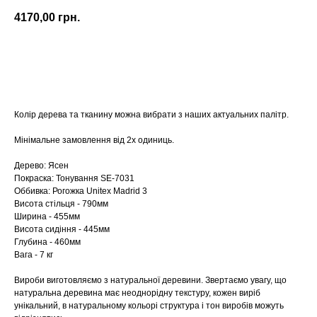
4170,00
грн.
Купити
Колір дерева та тканину можна вибрати з наших актуальних палітр.
Мінімальне замовлення від 2х одиниць.
Дерево: Ясен
Покраска: Тонування SE-7031
Оббивка: Рогожка Unitex Madrid 3
Висота стільця - 790мм
Ширина - 455мм
Висота сидіння - 445мм
Глубина - 460мм
Вага - 7 кг
Вироби виготовляємо з натуральної деревини. Звертаємо увагу, що
натуральна деревина має неоднорідну текстуру, кожен виріб
унікальний, в натуральному кольорі структура і тон виробів можуть