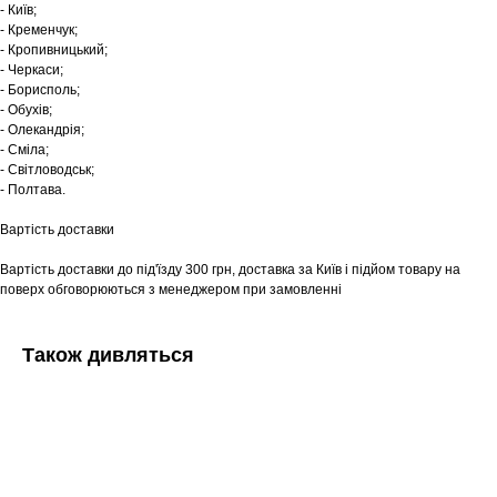
- Київ;
- Кременчук;
- Кропивницький;
- Черкаси;
- Борисполь;
- Обухів;
- Олекандрія;
- Сміла;
- Світловодськ;
- Полтава.
Вартість доставки
Вартість доставки до під'їзду 300 грн, доставка за Київ і підйом товару на
поверх обговорюються з менеджером при замовленні
Також дивляться