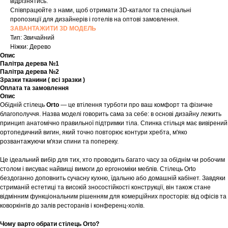
відрізнятись.
Співпрацюйте з нами, щоб отримати 3D-каталог та спеціальні
пропозиції для дизайнерів і готелів на оптові замовлення.
ЗАВАНТАЖИТИ 3D МОДЕЛЬ
Тип: Звичайний
Ніжки: Дерево
Опис
Палітра дерева №1
Палітра дерева №2
Зразки тканини ( всі зразки )
Оплата та замовлення
Опис
Обідній стілець
Orto
— це втілення турботи про ваш комфорт та фізичне
благополуччя. Назва моделі говорить сама за себе: в основі дизайну лежить
принцип анатомічно правильної підтримки тіла. Спинка стільця має вивірений
ортопедичний вигин, який точно повторює контури хребта, м'яко
розвантажуючи м'язи спини та попереку.
Це ідеальний вибір для тих, хто проводить багато часу за обіднім чи робочим
столом і висуває найвищі вимоги до ергономіки меблів. Стілець Orto
бездоганно доповнить сучасну кухню, їдальню або домашній кабінет. Завдяки
стриманій естетиці та високій зносостійкості конструкції, він також стане
відмінним функціональним рішенням для комерційних просторів: від офісів та
коворкінгів до залів ресторанів і конференц-холів.
Чому варто обрати стілець Orto?