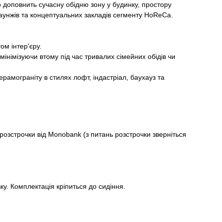
о доповнить сучасну обідню зону у будинку, простору
-лаунжів та концептуальних закладів сегменту HoReCa.
ом інтер'єру.
інімізуючи втому під час тривалих сімейних обідів чи
рамограніту в стилях лофт, індастріал, баухауз та
зстрочки від Monobank (з питань розстрочки зверніться
у. Комплектація кріпиться до сидіння.