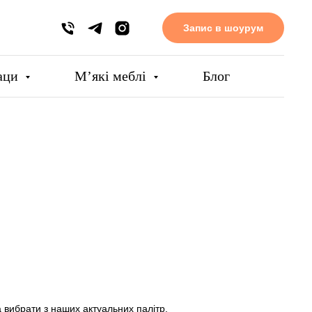
Запис в шоурум
аци
Мʼякі меблі
Блог
 вибрати з наших актуальних палітр.