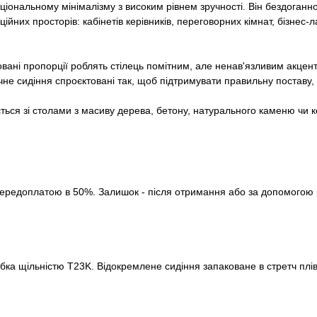
кціональному мінімалізму з високим рівнем зручності. Він бездоганн
йних просторів: кабінетів керівників, переговорних кімнат, бізнес
совані пропорції роблять стілець помітним, але ненав'язливим акцент
не сидіння спроєктовані так, щоб підтримувати правильну поставу, м
ься зі столами з масиву дерева, бетону, натурального каменю чи ке
ередоплатою в 50%. Залишок - після отримання або за допомогою ро
ка щільністю T23K. Відокремлене сидіння запаковане в стретч плівк