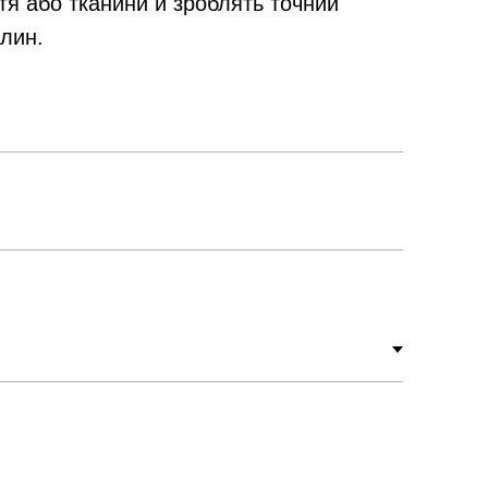
тя або тканини й зроблять точний
илин.