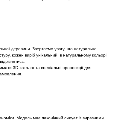
льної деревини. Звертаємо увагу, що натуральна
туру, кожен виріб унікальний, в натуральному кольорі
відрізнятись.
мати 3D-каталог та спеціальні пропозиції для
 замовлення.
ономіки. Модель має лаконічний силует із виразними