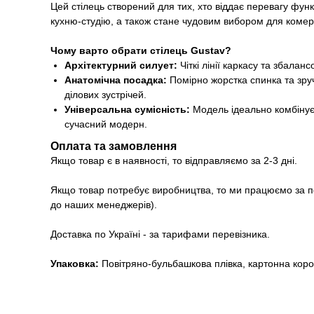
Цей стілець створений для тих, хто віддає перевагу фун
кухню-студію, а також стане чудовим вибором для комерці
Чому варто обрати стілець Gustav?
Архітектурний силует:
Чіткі лінії каркасу та збалан
Анатомічна посадка:
Помірно жорстка спинка та зруч
ділових зустрічей.
Універсальна сумісність:
Модель ідеально комбінуєт
сучасний модерн.
Оплата та замовлення
Якщо товар є в наявності, то відправляємо за 2-3 дні.
Якщо товар потребує виробництва, то ми працюємо за п
до наших менеджерів).
Доставка по Україні - за тарифами перевізника.
Упаковка:
Повітряно-бульбашкова плівка, картонна короб