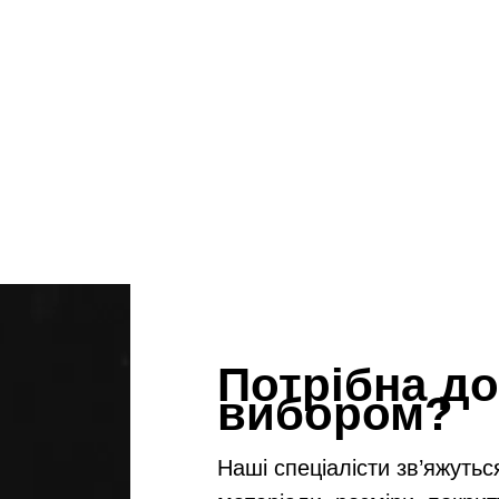
Потрібна до
вибором?
Наші спеціалісти зв’яжутьс