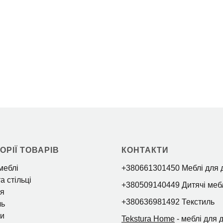
ОРІЇ ТОВАРІВ
КОНТАКТИ
меблі
+380661301450 Меблі для 
а стільці
+380509140449 Дитячі меб
я
+380636981492 Текстиль
ль
и
Tekstura Home
- меблі для 