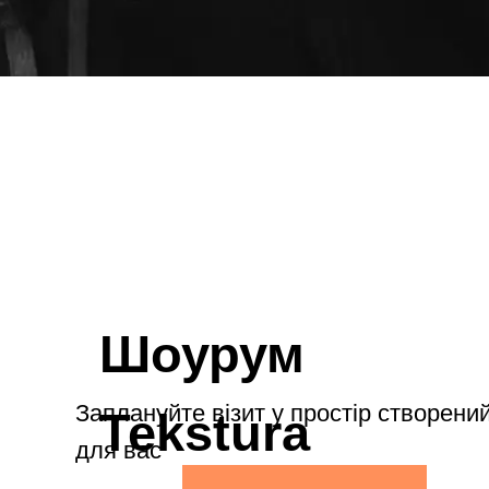
Шоурум
Заплануйте візит у простір створений
Tekstura
для вас
Записатися