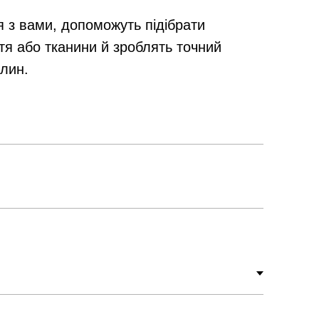
я з вами, допоможуть підібрати
тя або тканини й зроблять точний
илин.