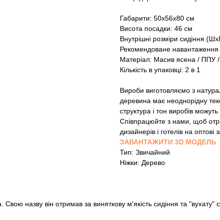
Габарити: 50х56х80 см
Висота посадки: 46 см
Внутрішні розміри сидіння (Шх
Рекомендоване навантаження д
Матеріал: Масив ясена / ППУ 
Кількість в упаковці: 2 в 1
Вироби виготовляємо з натура
деревина має неоднорідну текс
структура і тон виробів можуть 
Співпрацюйте з нами, щоб отри
дизайнерів і готелів на оптові
ЗАВАНТАЖИТИ 3D МОДЕЛЬ
Тип: Звичайний
Ніжки: Дерево
 Свою назву він отримав за виняткову м'якість сидіння та "вухату" 