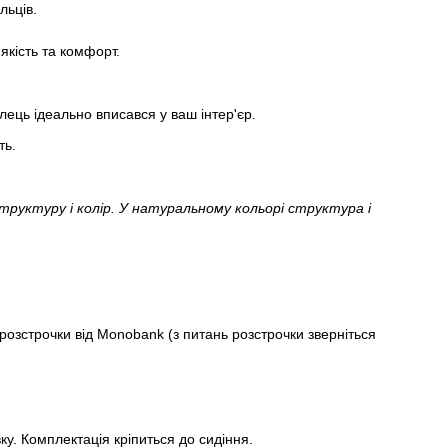
льців.
якість та комфорт.
ець ідеально вписався у ваш інтер'єр.
ть.
руктуру і колір. У натуральному кольорі структура і
зстрочки від Monobank (з питань розстрочки зверніться
у. Комплектація кріпиться до сидіння.