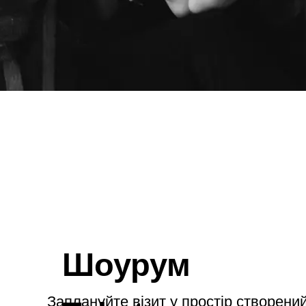
Шоурум
Заплануйте візит у простір створений
Tekstura
для вас
Записатися