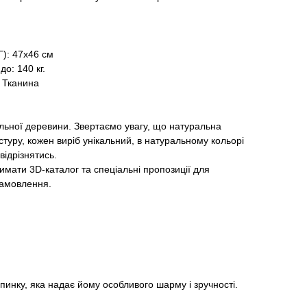
Г): 47х46 см
о: 140 кг.
/ Тканина
льної деревини. Звертаємо увагу, що натуральна
туру, кожен виріб унікальний, в натуральному кольорі
відрізнятись.
мати 3D-каталог та спеціальні пропозиції для
 замовлення.
спинку, яка надає йому особливого шарму і зручності.