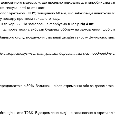
 довговічного матеріалу, що ідеально підходить для виробництва сті
я вишуканості та стійкості.
інополіуретаном (ППУ) товщиною 60 мм, що забезпечує виняткову м'
ну посадку протягом тривалого часу.
ен та чорний. На замовлення фарбуємо в колір від 4 шт.
nta, проте можна вибрати будь-яку оббивку на замовлення, щоб стіл
іднього столу, поєднуючи стильний дизайн і високу функціональніс
ів використовується натуральна деревина яка має неоднорідну ст
ередоплатою в 50%. Залишок - після отримання або за допомогою ро
ка щільністю T23K. Відокремлене сидіння запаковане в стретч плівк