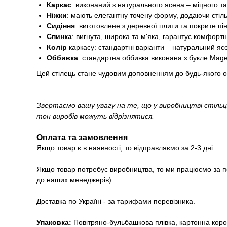
Каркас
: виконаний з натурального ясена – міцного та
Ніжки
: мають елегантну точену форму, додаючи стільц
Сидіння
: виготовлене з деревної плити та покрите п
Спинка
: вигнута, широка та м'яка, гарантує комфорт
Колір
каркасу: стандартні варіанти – натуральний яс
Оббивка
: стандартна оббивка виконана з букле Mage
Цей стілець стане чудовим доповненням до будь-якого об
Звертаємо вашу увагу на те, що у виробництві стільц
тон виробів можуть відрізнятися.
Оплата та замовлення
Якщо товар є в наявності, то відправляємо за 2-3 дні.
Якщо товар потребує виробництва, то ми працюємо за п
до наших менеджерів).
Доставка по Україні - за тарифами перевізника.
Упаковка:
Повітряно-бульбашкова плівка, картонна короб