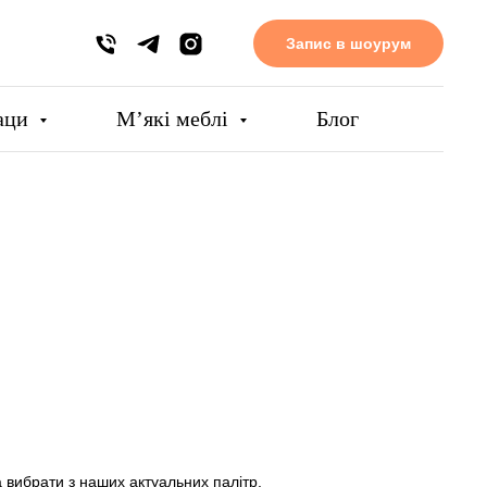
Запис в шоурум
аци
Мʼякі меблі
Блог
 вибрати з наших актуальних палітр.