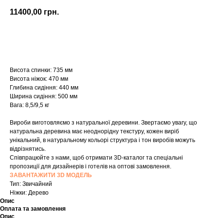
11400,00
грн.
Купити
Висота спинки: 735 мм
Висота ніжок: 470 мм
Глибина сидіння: 440 мм
Ширина сидіння: 500 мм
Вага: 8,5/9,5 кг
Вироби виготовляємо з натуральної деревини. Звертаємо увагу, що
натуральна деревина має неоднорідну текстуру, кожен виріб
унікальний, в натуральному кольорі структура і тон виробів можуть
відрізнятись.
Співпрацюйте з нами, щоб отримати 3D-каталог та спеціальні
пропозиції для дизайнерів і готелів на оптові замовлення.
ЗАВАНТАЖИТИ 3D МОДЕЛЬ
Тип: Звичайний
Ніжки: Дерево
Опис
Оплата та замовлення
Опис