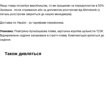
Якщо товар потребує виробництва, то ми працюємо за передоплатою в 50%.
Заплануйте візит у простір створений
Tekstura
Залишок - після отримання або за допомогою розстрочки від Monobank (з
для вас
питань розстрочки зверніться до наших менеджерів).
Записатися
Доставка по Україні - за тарифами перевізника.
Упаковка:
Повітряно-бульбашкова плівка, картонна коробка щільністю T23K.
Відокремлене сидіння запаковане в стретч плівку. Комплектація кріпиться до
сидіння.
Також дивляться