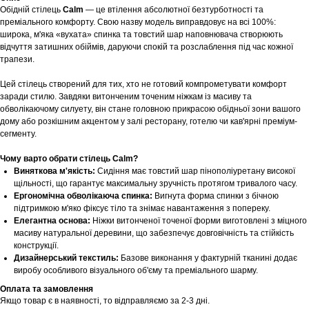
Обідній стілець
Calm
— це втілення абсолютної безтурботності та
преміального комфорту. Свою назву модель виправдовує на всі 100%:
широка, м'яка «вухата» спинка та товстий шар наповнювача створюють
відчуття затишних обіймів, даруючи спокій та розслаблення під час кожної
трапези.
Цей стілець створений для тих, хто не готовий компрометувати комфорт
заради стилю. Завдяки витонченим точеним ніжкам із масиву та
обволікаючому силуету, він стане головною прикрасою обідньої зони вашого
дому або розкішним акцентом у залі ресторану, готелю чи кав'ярні преміум-
сегменту.
Чому варто обрати стілець Calm?
Виняткова м'якість:
Сидіння має товстий шар пінополіуретану високої
щільності, що гарантує максимальну зручність протягом тривалого часу.
Ергономічна обволікаюча спинка:
Вигнута форма спинки з бічною
підтримкою м'яко фіксує тіло та знімає навантаження з попереку.
Елегантна основа:
Ніжки витонченої точеної форми виготовлені з міцного
масиву натуральної деревини, що забезпечує довговічність та стійкість
конструкції.
Дизайнерський текстиль:
Базове виконання у фактурній тканині додає
виробу особливого візуального об'єму та преміального шарму.
Оплата та замовлення
Шоурум
Якщо товар є в наявності, то відправляємо за 2-3 дні.