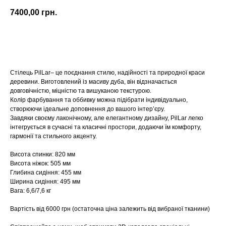
7400,00
грн.
Купити
Стілець PilLar– це поєднання стилю, надійності та природної краси
деревини. Виготовлений із масиву дуба, він відзначається
довговічністю, міцністю та вишуканою текстурою.
Колір фарбування та оббивку можна підібрати індивідуально,
створюючи ідеальне доповнення до вашого інтер’єру.
Завдяки своєму лаконічному, але елегантному дизайну, PilLar легко
інтегрується в сучасні та класичні простори, додаючи їм комфорту,
гармонії та стильного акценту.
Висота спинки: 820 мм
Висота ніжок: 505 мм
Глибина сидіння: 455 мм
Ширина сидіння: 495 мм
Вага: 6,6/7,6 кг
Вартість від 6000 грн (остаточна ціна залежить від вибраної тканини)