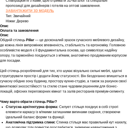
Співпрацюйте з нами, щоб отримати 3D-каталог та спеціальні
пропозиції для дизайнерів і готелів на оптові замовлення.
ЗАВАНТАЖИТИ 3D МОДЕЛЬ
Тип: Звичайний
Ніжки: Дерево
Опис
Оплата та замовлення
Опис
Обідній стілець
Pillar
— це досконалий зразок сучасного меблевого дизайну,
де кожна лінія випромінює впевненість, стабільність та ергономіку. Головною
особливістю моделі є її фундаментальна основа, що символізує надійну
опору, та гармонійно поєднується з м'яким, анатомічно продуманим корпусом
для посадки.
Цей стілець розроблений для тих, хто шукає візуально сильні меблі, здатні
структурувати простір і додати йому статусності. Він бездоганно впишеться в
сучасну обідню зону будинку, простору кухню-студію, а також за рахунок своєї
виняткової зносостійкості та стилю стане чудовим рішенням для бізнес-
локацій, офісних переговорних кімнат та залів ресторанів преміум-сегменту.
Чому варто обрати стілець Pillar?
Статусна архітектурна форма:
Силует стільця поєднує в собі строгі
елементи каркасу із м'якими затишними вигинами сидіння, створюючи
ідеальний баланс форми та функції.
Анатомічна підтримка спини:
Спинка стільця має правильний кут нахилу,
що дозволяє тілу повністю розслабитися, знімаючи навантаження з