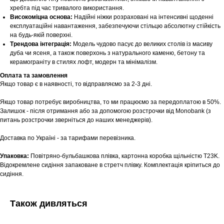
хребта під час тривалого використання.
Високоміцна основа:
Надійні ніжки розраховані на інтенсивні щоденні
експлуатаційні навантаження, забезпечуючи стільцю абсолютну стійкість
на будь-якій поверхні.
Трендова інтеграція:
Модель чудово пасує до великих столів із масиву
дуба чи ясеня, а також поверхонь з натурального каменю, бетону та
Шоурум
керамограніту в стилях лофт, модерн та мінімалізм.
Оплата та замовлення
Заплануйте візит у простір створений
Якщо товар є в наявності, то відправляємо за 2-3 дні.
Tekstura
для вас
Якщо товар потребує виробництва, то ми працюємо за передоплатою в 50%.
Записатися
Залишок - після отримання або за допомогою розстрочки від Monobank (з
питань розстрочки зверніться до наших менеджерів).
Доставка по Україні - за тарифами перевізника.
Упаковка:
Повітряно-бульбашкова плівка, картонна коробка щільністю T23K.
Відокремлене сидіння запаковане в стретч плівку. Комплектація кріпиться до
сидіння.
Також дивляться