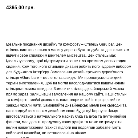
4395,00
грн.
Купити
Ідеальне поєднання дизайну та комфорту – Стілець Guru bar. Цей
стілець виготовляється з масиву дерева бука та дуба та дозволяє вам
відчути себе справжнім цінителем мистецтва. Цей стілець має
ідеальну форму, щоб підтримувати ваше тіло протягом довгих годин
сидіння. Крім того, його стильний дизайн робить його чудовим вибором
для будь-якого інтер’єру. Замовлення дизайнерського деревʼяного
стільця «Guru bar» – це легко та швидко. Ми пропонуємо швидкий
термін виготовлення, щоб ви могли насолоджуватися вашим новим
стільцем якомога швидше. Замовити стілець дизайнерський можна
прямо зараз, залишивши замовлення на нашому сайті. Наші стильні
та комфортні меблі дозволять вам створити той інтер’єр, який ви
завжди мріяли мати. Замовляйте дизайнерські меблі вже сьогодні та
насолоджуйтеся новим дизайном свого будинку! Корпус стільця
виготовляється з натурального масиву бука та дуба та гнуто-клейкої
фанери, має досить продуману конструкцію та може витримувати
великі навантаження. Захист підлоги від подряпин забезпечують
войлокові наклейки, які встановлені на ніжках.