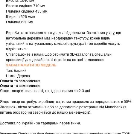
Висота: 1040 мм
Висота сидіння 710 мм
Глибина сидіння 435 мм
Ширина 526 ммм
Глибина 630 мм
Вироби виготовляємо з натуральної деревини. Звертаємо увагу, що
натуральна деревина має неоднорідну текстуру, кожен виріб
унікальний, в натуральному кольорі структура і тон виробів можуть
відрізнятись.
Співпрацюйте з нами, щоб отримати 3D-каталог та спеціальні
пропозиції для дизайнерів і готелів на оптові замовлення.
ЗАВАНТАЖИТИ 3D МОДЕЛЬ
Тип: Барний
Ніжки: Дерево
Оплата та замовлення
Оплата та замовлення
Якщо товар є в наявності, то відправляємо за 2-3 дні.
Якщо товар потребує виробництва, то ми працюємо за передоплатою в 50%.
Шоурум
Залишок - після отримання або за допомогою розстрочки від Monobank (з
питань розстрочки зверніться до наших менеджерів).
Заплануйте візит у простір створений
Tekstura
для вас
Доставка по Україні - за тарифами перевізника.
Записатися