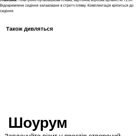
Упаковка:
Повітряно-бульбашкова плівка, картонна коробка щільністю T23K.
Відокремлене сидіння запаковане в стретч плівку. Комплектація кріпиться до
сидіння.
Також дивляться