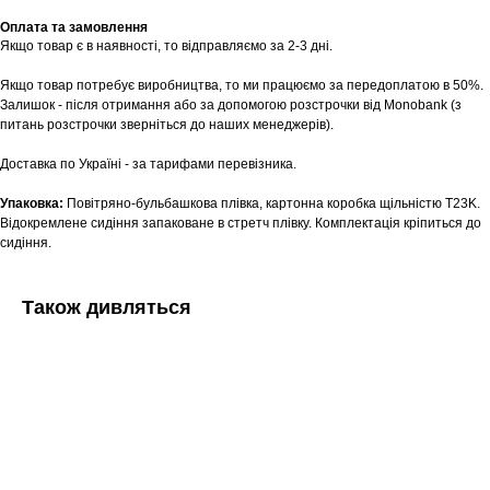
Оплата та замовлення
Шоурум
Якщо товар є в наявності, то відправляємо за 2-3 дні.
Заплануйте візит у простір створений
Якщо товар потребує виробництва, то ми працюємо за передоплатою в 50%.
Tekstura
для вас
Залишок - після отримання або за допомогою розстрочки від Monobank (з
питань розстрочки зверніться до наших менеджерів).
Записатися
Доставка по Україні - за тарифами перевізника.
Упаковка:
Повітряно-бульбашкова плівка, картонна коробка щільністю T23K.
Відокремлене сидіння запаковане в стретч плівку. Комплектація кріпиться до
сидіння.
Також дивляться