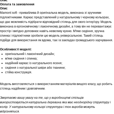
Опис
Оплата та замовлення
Опис
Mamont soft - приваблива й оригінальна модель, виконана зі зручними
підлокітниками. Каркас представлений у натуральному і чорному кольорах,
що дає можливість підібрати відповідний стілець для свого інтер'єру. Модель
виконана в ергономічному і лаконічному дизайні, а тому він не перевантажує
простір і вигідно доповнює навіть невелику кухню. М'яке сидіння, зручна
спинка і підлокітники зробили цю модель універсальною. Такий стілець
підійде для використання як вдома, так і в закладах громадського харчування.
Особливості моделі:
оригінальний і лаконічний дизайн;
м'яке сидіння і спинка;
надійний каркас із натурального ясеня;
сидіння з натуральної шкіри або тканини;
стійка конструкція.
Модель виготовляється з використанням матеріалів вищого класу, що робить
стілець надійним і довговічним.
Звертаємо вашу увагу на те, що у виробництві стільців
використовується натуральна деревина яка має неоднорідну структуру і
колір. У натуральному кольорі структура і тон виробів можуть
відрізнятися.