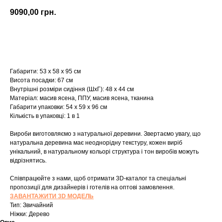
9090,00
грн.
Купити
Габарити: 53 х 58 х 95 см
Висота посадки: 67 см
Внутрішні розміри сидіння (ШхГ): 48 х 44 см
Матеріал: масив ясена, ППУ, масив ясена, тканина
Габарити упаковки: 54 х 59 х 96 см
Кількість в упаковці: 1 в 1
Вироби виготовляємо з натуральної деревини. Звертаємо увагу, що
натуральна деревина має неоднорідну текстуру, кожен виріб
унікальний, в натуральному кольорі структура і тон виробів можуть
відрізнятись.
Співпрацюйте з нами, щоб отримати 3D-каталог та спеціальні
пропозиції для дизайнерів і готелів на оптові замовлення.
ЗАВАНТАЖИТИ 3D МОДЕЛЬ
Тип: Звичайний
Ніжки: Дерево