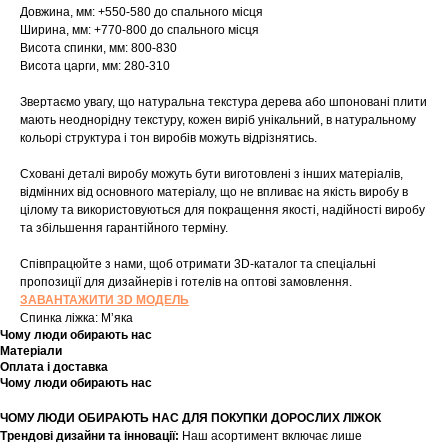
Довжина, мм: +550-580 до спального місця
Ширина, мм: +770-800 до спального місця
Висота спинки, мм: 800-830
Висота царги, мм: 280-310
Звертаємо увагу, що натуральна текстура дерева або шпоновані плити
мають неоднорідну текстуру, кожен виріб унікальний, в натуральному
кольорі структура і тон виробів можуть відрізнятись.
Сховані деталі виробу можуть бути виготовлені з інших матеріалів,
відмінних від основного матеріалу, що не впливає на якість виробу в
цілому та використовуються для покращення якості, надійності виробу
та збільшення гарантійного терміну.
Співпрацюйте з нами, щоб отримати 3D-каталог та спеціальні
пропозиції для дизайнерів і готелів на оптові замовлення.
ЗАВАНТАЖИТИ 3D МОДЕЛЬ
Спинка ліжка: Мʼяка
Чому люди обирають нас
Матеріали
Оплата і доставка
Чому люди обирають нас
ЧОМУ ЛЮДИ ОБИРАЮТЬ НАС ДЛЯ ПОКУПКИ ДОРОСЛИХ ЛІЖОК
Трендові дизайни та інновації:
Наш асортимент включає лише