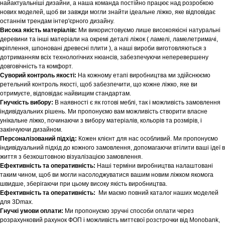
найактуальніші дизайни, а наша команда постійно працює над розробкою
нових моделей, щоб ви завжди могли знайти ідеальне ліжко, яке відповідає
останнім трендам інтер'єрного дизайну.
Висока якість матеріалів:
Ми використовуємо лише високоякісні натуральні
деревини та інші матеріали на окремі деталі ліжок ( ламелі, ламелетримачі,
кріплення, шпоновані древесні плити ), а наші вироби виготовляються з
дотриманням всіх технологічних нюансів, забезпечуючи неперевершену
довговічність та комфорт.
Суворий контроль якості:
На кожному етапі виробництва ми здійснюємо
ретельний контроль якості, щоб забезпечити, що кожне ліжко, яке ви
отримуєте, відповідає найвищим стандартам.
Гнучкість вибору:
В наявності є як готові меблі, так і можливість замовлення
індивідуальних рішень. Ми пропонуємо вам можливість створити власне
унікальне ліжко, починаючи з вибору матеріалів, кольорів та розмірів, і
закінчуючи дизайном.
Персоналізований підхід:
Кожен клієнт для нас особливий. Ми пропонуємо
індивідуальний підхід до кожного замовлення, допомагаючи втілити ваші ідеї в
життя з безкоштовною візуалізацією замовлення.
Ефективність та оперативність:
Наші терміни виробництва налаштовані
таким чином, щоб ви могли насолоджуватися вашим новим ліжком якомога
швидше, зберігаючи при цьому високу якість виробництва.
Ефективність та оперативність:
Ми маємо повний каталог наших моделей
для 3Dmax.
Гнучкі умови оплати:
Ми пропонуємо зручні способи оплати через
розрахунковий рахунок ФОП і можливість миттєвої розстрочки від Monobank,