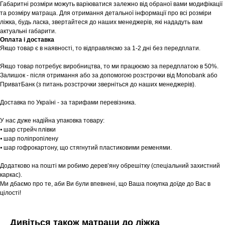
Габаритні розміри можуть варіюватися залежно від обраної вами модифікації
та розміру матраца. Для отримання детальної інформації про всі розміри
ліжка, будь ласка, звертайтеся до наших менеджерів, які нададуть вам
актуальні габарити.
Оплата і доставка
Якщо товар є в наявності, то відправляємо за 1-2 дні без передплати.
Якщо товар потребує виробництва, то ми працюємо за передплатою в 50%.
Залишок - після отримання або за допомогою розстрочки від Monobank або
ПриватБанк (з питань розстрочки зверніться до наших менеджерів).
Доставка по Україні - за тарифами перевізника.
У нас дуже надійна упаковка товару:
⦁ шар стрейч плівки
⦁ шар поліпропілену
⦁ шар гофрокартону, що стягнутий пластиковими ременями.
Додатково на пошті ми робимо дерев’яну обрешітку (спеціальний захистний
каркас).
Ми дбаємо про те, аби Ви були впевнені, що Ваша покупка доїде до Вас в
цілості!
Дивіться також матраци до ліжка