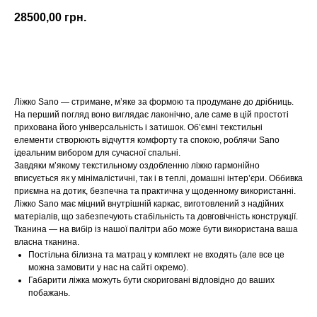
28500,00
грн.
Купити
Ліжко Sano — стримане, м’яке за формою та продумане до дрібниць.
На перший погляд воно виглядає лаконічно, але саме в цій простоті
прихована його універсальність і затишок. Об’ємні текстильні
елементи створюють відчуття комфорту та спокою, роблячи Sano
ідеальним вибором для сучасної спальні.
Завдяки м’якому текстильному оздобленню ліжко гармонійно
вписується як у мінімалістичні, так і в теплі, домашні інтер’єри. Оббивка
приємна на дотик, безпечна та практична у щоденному використанні.
Ліжко Sano має міцний внутрішній каркас, виготовлений з надійних
матеріалів, що забезпечують стабільність та довговічність конструкції.
Тканина — на вибір із нашої палітри або може бути використана ваша
власна тканина.
Постільна білизна та матрац у комплект не входять (але все це
можна замовити у нас на сайті окремо).
Габарити ліжка можуть бути скориговані відповідно до ваших
побажань.