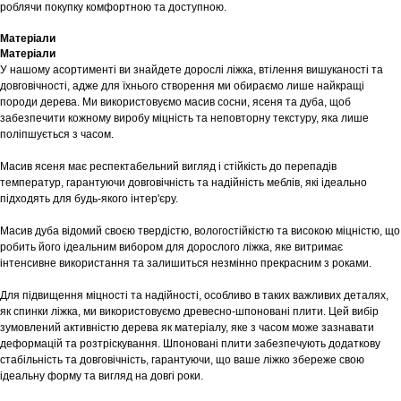
роблячи покупку комфортною та доступною.
Матеріали
Матеріали
У нашому асортименті ви знайдете дорослі ліжка, втілення вишуканості та
довговічності, адже для їхнього створення ми обираємо лише найкращі
породи дерева. Ми використовуємо масив сосни, ясеня та дуба, щоб
забезпечити кожному виробу міцність та неповторну текстуру, яка лише
поліпшується з часом.
Масив ясеня має респектабельний вигляд і стійкість до перепадів
температур, гарантуючи довговічність та надійність меблів, які ідеально
підходять для будь-якого інтер'єру.
Масив дуба відомий своєю твердістю, вологостійкістю та високою міцністю, що
робить його ідеальним вибором для дорослого ліжка, яке витримає
інтенсивне використання та залишиться незмінно прекрасним з роками.
Для підвищення міцності та надійності, особливо в таких важливих деталях,
Шоурум
як спинки ліжка, ми використовуємо древесно-шпоновані плити. Цей вибір
зумовлений активністю дерева як матеріалу, яке з часом може зазнавати
Заплануйте візит у простір створений
деформацій та розтріскування. Шпоновані плити забезпечують додаткову
Tekstura
для вас
стабільність та довговічність, гарантуючи, що ваше ліжко збереже свою
ідеальну форму та вигляд на довгі роки.
Записатися