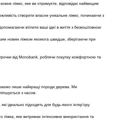
кожне ліжко, яке ви отримуєте, відповідає найвищим
ожливість створити власне унікальне ліжко, починаючи з
допомагаючи втілити ваші ідеї в життя з безкоштовною
шим новим ліжком якомога швидше, зберігаючи при
трочки від Monobank, роблячи покупку комфортною та
бираємо лише найкращі породи дерева. Ми
ліпшується з часом.
які ідеально підходять для будь-якого інтер'єру.
о ліжка, яке витримає інтенсивне використання та