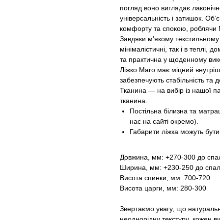
погляд воно виглядає лаконічн
універсальність і затишок. Об’
комфорту та спокою, роблячи 
Завдяки м’якому текстильному
мінімалістичні, так і в теплі,
та практична у щоденному вик
Ліжко Maro має міцний внутріш
забезпечують стабільність та до
Тканина — на вибір із нашої п
тканина.
Постільна білизна та матра
нас на сайті окремо).
Габарити ліжка можуть бути
Довжина, мм: +270-300 до спа
Ширина, мм: +230-250 до спал
Висота спинки, мм: 700-720
Висота царги, мм: 280-300
Звертаємо увагу, що натураль
неоднорідну текстуру, кожен ви