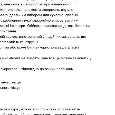
о, але саме в цій простоті прихована його
ємні текстильні елементи створюють відчуття
Maro ідеальним вибором для сучасної спальні.
 оздобленню ліжко гармонійно вписується як у
 домашні інтер’єри. Оббивка приємна на дотик, безпечна
ористанні.
ній каркас, виготовлений з надійних матеріалів, що
вговічність конструкції.
алітри або може бути використана ваша власна
ц у комплект не входять (але все це можна замовити у
 скориговані відповідно до ваших побажань.
льного місця
ьного місця
на текстура дерева або шпоновані плити мають
ріб унікальний, в натуральному кольорі структура і