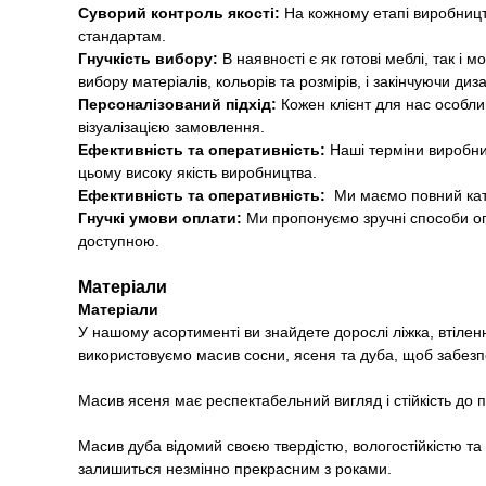
Суворий контроль якості:
На кожному етапі виробницт
стандартам.
Гнучкість вибору:
В наявності є як готові меблі, так і
вибору матеріалів, кольорів та розмірів, і закінчуючи диз
Персоналізований підхід:
Кожен клієнт для нас особли
візуалізацією замовлення.
Ефективність та оперативність:
Наші терміни виробни
цьому високу якість виробництва.
Ефективність та оперативність:
Ми маємо повний ка
Гнучкі умови оплати:
Ми пропонуємо зручні способи оп
доступною.
Матеріали
Матеріали
У нашому асортименті ви знайдете дорослі ліжка, втіле
використовуємо масив сосни, ясеня та дуба, щоб забезпе
Масив ясеня має респектабельний вигляд і стійкість до пе
Масив дуба відомий своєю твердістю, вологостійкістю та
залишиться незмінно прекрасним з роками.