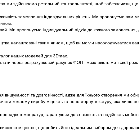
ва ми здійснюємо ретельний контроль якості, щоб забезпечити, що 
 можливість замовлення індивідуальних рішень. Ми пропонуємо вам м
айном.
вий. Ми пропонуємо індивідуальний підхід до кожного замовлення, 
цтва налаштовані таким чином, щоб ви могли насолоджуватися ва
талог наших моделей для 3Dmax.
лати через розрахунковий рахунок ФОП і можливість миттєвої розс
ння вишуканості та довговічності, адже для їхнього створення ми о
чити кожному виробу міцність та неповторну текстуру, яка лише по
репадів температур, гарантуючи довговічність та надійність меблів, 
 високою міцністю, що робить його ідеальним вибором для дорослог