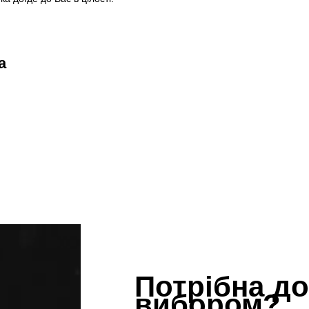
а
Потрібна до
вибором?