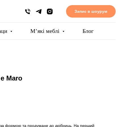
Запис в шоурум
аци
Мʼякі меблі
Блог
е Maro
 за формою та продумане до дрібниць. На перший