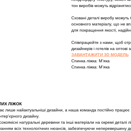
тон виробів можуть відрізнятис
Сховані деталі виробу можуть б
основного матеріалу, що не вп
для покращення якості, надійн
Співпрацюйте з нами, щоб отри
дизайнерів і готелів на оптові
ЗАВАНТАЖИТИ 3D МОДЕЛЬ
Спинка ліжка: Мʼяка
Спинка ліжка: Мʼяка
ЛИХ ЛІЖОК
є лише найактуальніші дизайни, а наша команда постійно працює 
інтер'єрного дизайну.
коякісні натуральні деревини та інші матеріали на окремі деталі л
манням всіх технологічних нюансів, забезпечуючи неперевершену до