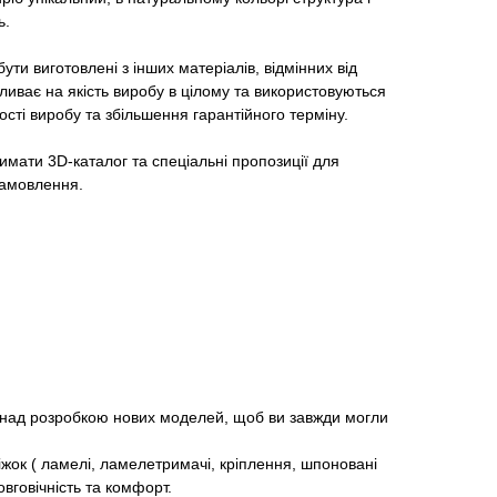
ь.
ути виготовлені з інших матеріалів, відмінних від
ливає на якість виробу в цілому та використовуються
ості виробу та збільшення гарантійного терміну.
мати 3D-каталог та спеціальні пропозиції для
 замовлення.
над розробкою нових моделей, щоб ви завжди могли
іжок ( ламелі, ламелетримачі, кріплення, шпоновані
вговічність та комфорт.