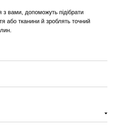
я з вами, допоможуть підібрати
тя або тканини й зроблять точний
илин.