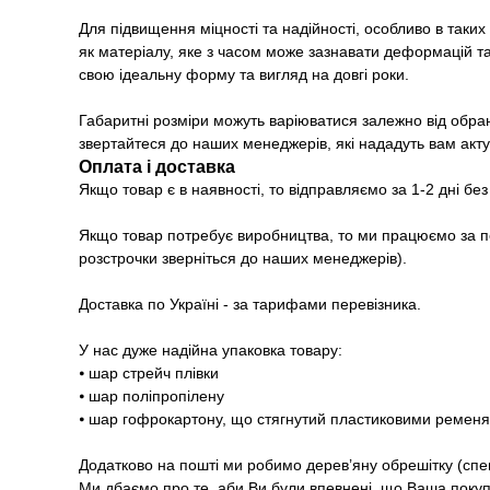
Для підвищення міцності та надійності, особливо в таки
як матеріалу, яке з часом може зазнавати деформацій та
свою ідеальну форму та вигляд на довгі роки.
Габаритні розміри можуть варіюватися залежно від обран
звертайтеся до наших менеджерів, які нададуть вам акту
Оплата і доставка
Якщо товар є в наявності, то відправляємо за 1-2 дні бе
Якщо товар потребує виробництва, то ми працюємо за п
розстрочки зверніться до наших менеджерів).
Доставка по Україні - за тарифами перевізника.
У нас дуже надійна упаковка товару:
⦁ шар стрейч плівки
⦁ шар поліпропілену
⦁ шар гофрокартону, що стягнутий пластиковими ремен
Додатково на пошті ми робимо дерев’яну обрешітку (спе
Ми дбаємо про те, аби Ви були впевнені, що Ваша покупк