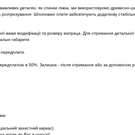
х важливих деталях, як спинки ліжка, ми використовуємо древесно-
 розтріскування. Шпоновані плити забезпечують додаткову стабільні
ої вами модифікації та розміру матраца. Для отримання детальної і
альні габарити.
з передплати.
ередплатою в 50%. Залишок - після отримання або за допомогою р
ями.
ціальний захистний каркас).
а доїде до Вас в цілості!