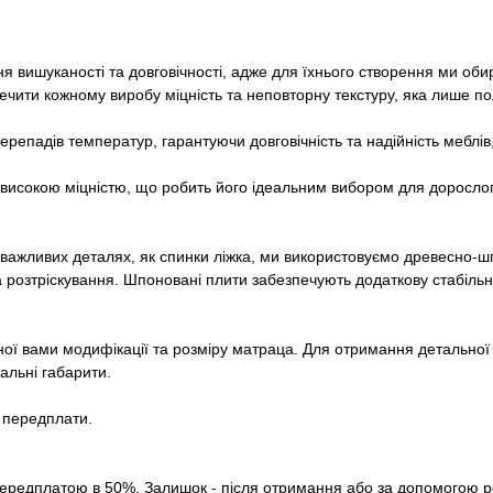
ння вишуканості та довговічності, адже для їхнього створення ми о
чити кожному виробу міцність та неповторну текстуру, яка лише по
репадів температур, гарантуючи довговічність та надійність меблів, 
 високою міцністю, що робить його ідеальним вибором для дорослог
х важливих деталях, як спинки ліжка, ми використовуємо древесно-
 розтріскування. Шпоновані плити забезпечують додаткову стабільні
ої вами модифікації та розміру матраца. Для отримання детальної і
альні габарити.
з передплати.
ередплатою в 50%. Залишок - після отримання або за допомогою р