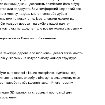
лаконічний дизайн дозволять розмістити його в будь-
 матеріали подарують Вам комфортний і здоровий сон.
но з масиву натурального ясена або дуба з
талями та покрите поліуретановими лаками від
бір кольору дерева - на вибір з нашої палітри.
 в комплект не входять ( але все це можна замовити у
 скориговані за Вашими побажаннями.
на текстура дерева або шпоновані деталі ліжка мають
ріб унікальний, в натуральному кольорі структура і
ь.
ути виготовлені з інших матеріалів, відмінних від
ливає на якість виробу в цілому та використовуються
ості виробу та збільшення гарантійного терміну.
мати 3D-каталог та спеціальні пропозиції для
 замовлення.