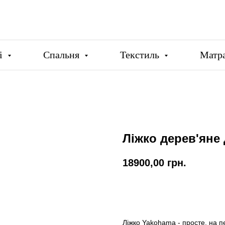
ці
Спальня
Текстиль
Матр
Ліжко дерев'яне
18900,00
грн.
Купити
Ліжко Yakohama - просте, на п