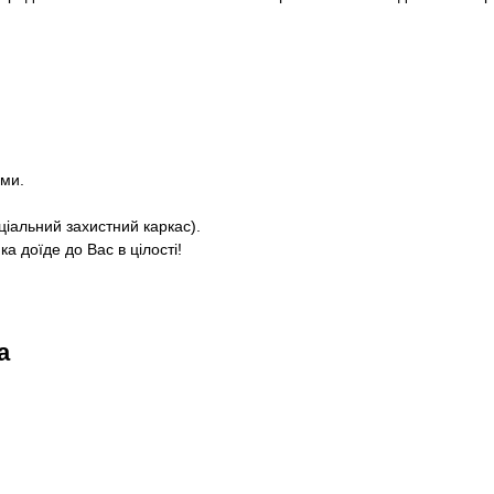
ями.
ціальний захистний каркас).
а доїде до Вас в цілості!
а