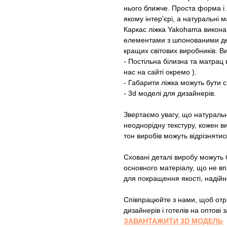
нього ближче. Проста форма і 
якому інтер'єрі, а натуральні
Каркас ліжка Yakohama викона
елементами з шпонованими де
кращих світових виробників. Ви
- Постільна білизна та матрац
нас на сайті окремо ).
- Габарити ліжка можуть бути
- 3d моделі для дизайнерів.
Звертаємо увагу, що натураль
неоднорідну текстуру, кожен ви
тон виробів можуть відрізнятис
Сховані деталі виробу можуть б
основного матеріалу, що не вп
для покращення якості, надійн
Співпрацюйте з нами, щоб отри
дизайнерів і готелів на оптові
ЗАВАНТАЖИТИ 3D МОДЕЛЬ