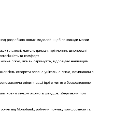
над розробкою нових моделей, щоб ви завжди могли
іжок ( ламелі, ламелетримачі, кріплення, шпоновані
вговічність та комфорт.
кожне ліжко, яке ви отримуєте, відповідає найвищим
ожливість створити власне унікальне ліжко, починаючи з
допомагаючи втілити ваші ідеї в життя з безкоштовною
шим новим ліжком якомога швидше, зберігаючи при
трочки від Monobank, роблячи покупку комфортною та