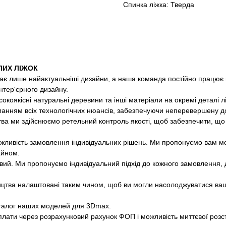
Спинка ліжка: Тверда
ЛИХ ЛІЖОК
є лише найактуальніші дизайни, а наша команда постійно працює 
інтер'єрного дизайну.
коякісні натуральні деревини та інші матеріали на окремі деталі л
манням всіх технологічних нюансів, забезпечуючи неперевершену до
ва ми здійснюємо ретельний контроль якості, щоб забезпечити, що 
 можливість замовлення індивідуальних рішень. Ми пропонуємо вам м
айном.
вий. Ми пропонуємо індивідуальний підхід до кожного замовлення, 
цтва налаштовані таким чином, щоб ви могли насолоджуватися ва
талог наших моделей для 3Dmax.
лати через розрахунковий рахунок ФОП і можливість миттєвої розс