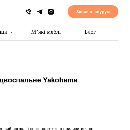
Запис в шоурум
аци
Мʼякі меблі
Блог
 двоспальне Yakohama
ерший погляд, і досконале, якщо придивитися до