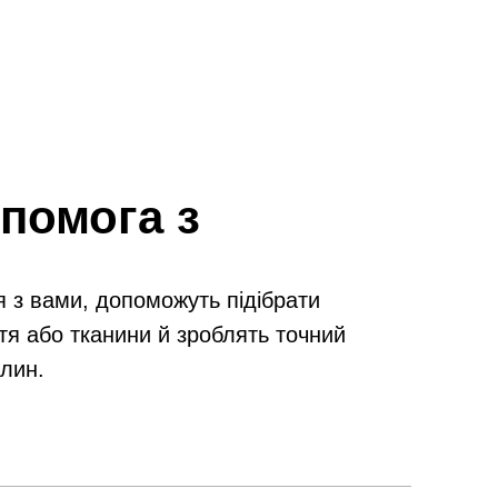
помога з
я з вами, допоможуть підібрати
тя або тканини й зроблять точний
илин.