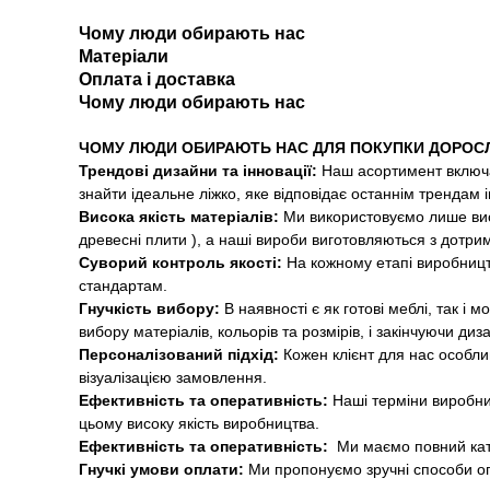
Чому люди обирають нас
Матеріали
Оплата і доставка
Чому люди обирають нас
ЧОМУ ЛЮДИ ОБИРАЮТЬ НАС ДЛЯ ПОКУПКИ ДОРОС
Трендові дизайни та інновації:
Наш асортимент включа
знайти ідеальне ліжко, яке відповідає останнім трендам 
Висока якість матеріалів:
Ми використовуємо лише висо
древесні плити ), а наші вироби виготовляються з дотри
Суворий контроль якості:
На кожному етапі виробницт
стандартам.
Гнучкість вибору:
В наявності є як готові меблі, так і
вибору матеріалів, кольорів та розмірів, і закінчуючи диз
Персоналізований підхід:
Кожен клієнт для нас особли
візуалізацією замовлення.
Ефективність та оперативність:
Наші терміни виробни
цьому високу якість виробництва.
Ефективність та оперативність:
Ми маємо повний ка
Гнучкі умови оплати:
Ми пропонуємо зручні способи оп