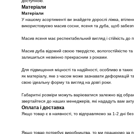
доступною.
Матеріали
Матеріали
У нашому асортименті ви знайдете дорослі ліжка, втіле
використовуємо масив сосни, ясеня та дуба, щоб забезпе
Масив ясеня має респектабельний вигляд і стійкість до пе
Масив дуба відомий своєю твердістю, вологостійкістю та
залишиться незмінно прекрасним з роками.
Для підвищення міцності та надійності, особливо в таки
як матеріалу, яке з часом може зазнавати деформацій та
свою ідеальну форму та вигляд на довгі роки.
Габаритні розміри можуть варіюватися залежно від обран
звертайтеся до наших менеджерів, які нададуть вам акту
Оплата і доставка
Якщо товар є в наявності, то відправляємо за 1-2 дні бе
Якщо товар потребує виробництва, то ми працюємо за п