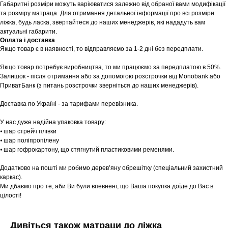
Габаритні розміри можуть варіюватися залежно від обраної вами модифікації
та розміру матраца. Для отримання детальної інформації про всі розміри
ліжка, будь ласка, звертайтеся до наших менеджерів, які нададуть вам
актуальні габарити.
Оплата і доставка
Якщо товар є в наявності, то відправляємо за 1-2 дні без передплати.
Якщо товар потребує виробництва, то ми працюємо за передплатою в 50%.
Залишок - після отримання або за допомогою розстрочки від Monobank або
ПриватБанк (з питань розстрочки зверніться до наших менеджерів).
Доставка по Україні - за тарифами перевізника.
У нас дуже надійна упаковка товару:
⦁ шар стрейч плівки
⦁ шар поліпропілену
⦁ шар гофрокартону, що стягнутий пластиковими ременями.
Додатково на пошті ми робимо дерев’яну обрешітку (спеціальний захистний
каркас).
Ми дбаємо про те, аби Ви були впевнені, що Ваша покупка доїде до Вас в
цілості!
Дивіться також матраци до ліжка