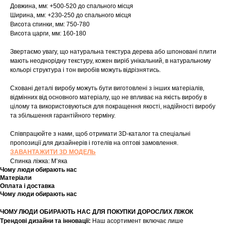
Довжина, мм: +500-520 до спального місця
Ширина, мм: +230-250 до спального місця
Висота спинки, мм: 750-780
Висота царги, мм: 160-180
Звертаємо увагу, що натуральна текстура дерева або шпоновані плити
мають неоднорідну текстуру, кожен виріб унікальний, в натуральному
кольорі структура і тон виробів можуть відрізнятись.
Сховані деталі виробу можуть бути виготовлені з інших матеріалів,
відмінних від основного матеріалу, що не впливає на якість виробу в
цілому та використовуються для покращення якості, надійності виробу
та збільшення гарантійного терміну.
Співпрацюйте з нами, щоб отримати 3D-каталог та спеціальні
пропозиції для дизайнерів і готелів на оптові замовлення.
ЗАВАНТАЖИТИ 3D МОДЕЛЬ
Спинка ліжка: Мʼяка
Чому люди обирають нас
Матеріали
Оплата і доставка
Чому люди обирають нас
ЧОМУ ЛЮДИ ОБИРАЮТЬ НАС ДЛЯ ПОКУПКИ ДОРОСЛИХ ЛІЖОК
Трендові дизайни та інновації:
Наш асортимент включає лише