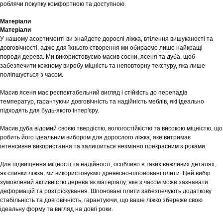
роблячи покупку комфортною та доступною.
Матеріали
Матеріали
У нашому асортименті ви знайдете дорослі ліжка, втілення вишуканості та
довговічності, адже для їхнього створення ми обираємо лише найкращі
породи дерева. Ми використовуємо масив сосни, ясеня та дуба, щоб
забезпечити кожному виробу міцність та неповторну текстуру, яка лише
поліпшується з часом.
Масив ясеня має респектабельний вигляд і стійкість до перепадів
температур, гарантуючи довговічність та надійність меблів, які ідеально
підходять для будь-якого інтер'єру.
Масив дуба відомий своєю твердістю, вологостійкістю та високою міцністю, що
робить його ідеальним вибором для дорослого ліжка, яке витримає
інтенсивне використання та залишиться незмінно прекрасним з роками.
Для підвищення міцності та надійності, особливо в таких важливих деталях,
Шоурум
як спинки ліжка, ми використовуємо древесно-шпоновані плити. Цей вибір
зумовлений активністю дерева як матеріалу, яке з часом може зазнавати
Заплануйте візит у простір створений
деформацій та розтріскування. Шпоновані плити забезпечують додаткову
Tekstura
для вас
стабільність та довговічність, гарантуючи, що ваше ліжко збереже свою
ідеальну форму та вигляд на довгі роки.
Записатися