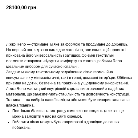
28100,00
грн.
Купити
Ліжко Reno — стримане, м’яке за формою та продумане до дрібниць.
На перший погляд воно виглядає лаконічно, але саме в цій простоті
прихована його універсальність і затишок. Об’ємні текстильні
елементи створюють відчуття комфорту та спокою, роблячи Reno
ідеальним вибором для сучасної спальні.
Завдяки м’якому текстильному оздобленню ліжко гармонійно
вписується як у мінімалістичні, так і в теплі, домашні інтер’єри. Оббивка
приємна на дотик, безпечна та практична у щоденному використанні.
Ліжко Reno має міцний внутрішній каркас, виготовлений з надійних
матеріалів, що забезпечують стабільність та довговічність конструкції.
Тканина — на вибір із нашої палітри або може бути використана ваша
власна тканина.
Постільна білизна та матрац у комплект не входять (але все це
можна замовити у нас на сайті окремо).
Габарити ліжка можуть бути скориговані відповідно до ваших
побажань.