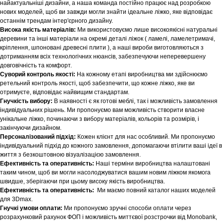
найактуальніші дизайни, а наша команда постійно працює над розробкою
нових моделей, щоб ви завжди могли знайти ідеальне ліжко, яке відповідає
останнім трендам інтер'єрного дизайну.
Висока якість матеріалів:
Ми використовуємо лише високоякісні натуральні
деревини та інші матеріали на окремі деталі ліжок ( ламелі, ламелетримачі,
кріплення, шпоновані древесні плити ), а наші вироби виготовляються з
дотриманням всіх технологічних нюансів, забезпечуючи неперевершену
довговічність та комфорт.
Суворий контроль якості:
На кожному етапі виробництва ми здійснюємо
ретельний контроль якості, щоб забезпечити, що кожне ліжко, яке ви
отримуєте, відповідає найвищим стандартам.
Гнучкість вибору:
В наявності є як готові меблі, так і можливість замовлення
індивідуальних рішень. Ми пропонуємо вам можливість створити власне
унікальне ліжко, починаючи з вибору матеріалів, кольорів та розмірів, і
закінчуючи дизайном.
Персоналізований підхід:
Кожен клієнт для нас особливий. Ми пропонуємо
індивідуальний підхід до кожного замовлення, допомагаючи втілити ваші ідеї в
життя з безкоштовною візуалізацією замовлення.
Ефективність та оперативність:
Наші терміни виробництва налаштовані
таким чином, щоб ви могли насолоджуватися вашим новим ліжком якомога
швидше, зберігаючи при цьому високу якість виробництва.
Ефективність та оперативність:
Ми маємо повний каталог наших моделей
для 3Dmax.
Гнучкі умови оплати:
Ми пропонуємо зручні способи оплати через
розрахунковий рахунок ФОП і можливість миттєвої розстрочки від Monobank,