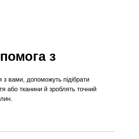
помога з
я з вами, допоможуть підібрати
тя або тканини й зроблять точний
илин.