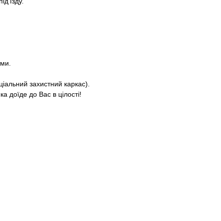
ід’їзду.
ями.
ціальний захистний каркас).
а доїде до Вас в цілості!