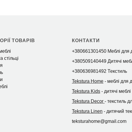
ОРІЇ ТОВАРІВ
КОНТАКТИ
меблі
+380661301450 Меблі для 
а стільці
+380509140449 Дитячі меб
я
+380636981492 Текстиль
ль
и
Tekstura Home
- меблі для 
еблі
Tekstura Kids
- дитячі меблі
Tekstura Decor
- текстиль д
Tekstura Linen
- дитячий те
teksturahome@gmail.com