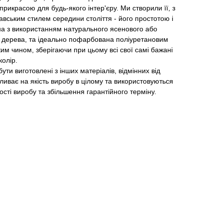
рикрасою для будь-якого інтер'єру. Ми створили її, з
вським стилем середини століття - його простотою і
а з використанням натурального ясенового або
 дерева, та ідеально пофарбована поліуретановим
м чином, зберігаючи при цьому всі свої самі бажані
колір.
ути виготовлені з інших матеріалів, відмінних від
ливає на якість виробу в цілому та використовуються
ості виробу та збільшення гарантійного терміну.