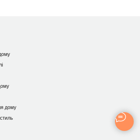
дому
лі
дому
ля дому
кстиль