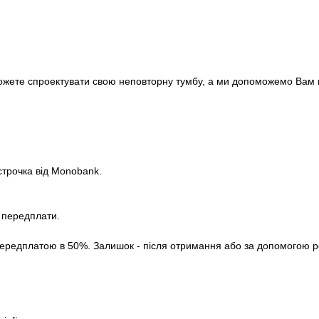
можете спроектувати свою неповторну тумбу, а ми допоможемо Вам вт
строчка від Monobank.
з передплати.
ередплатою в 50%. Залишок - після отримання або за допомогою роз