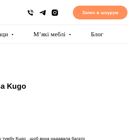
Запис в шоурум
аци
Мʼякі меблі
Блог
ва Kugo
 тумбу Kugo , щоб вона надавала багато