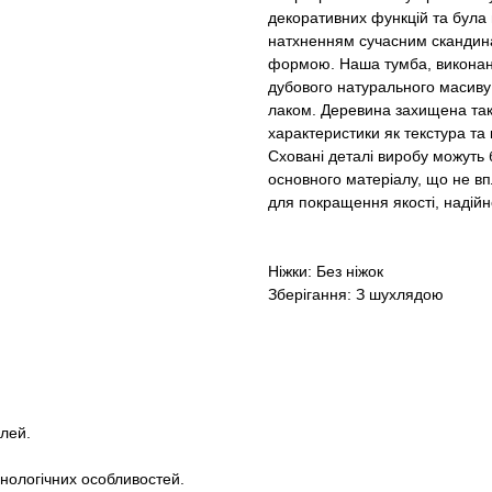
декоративних функцій та була п
натхненням сучасним скандина
формою. Наша тумба, виконан
дубового натурального масиву
лаком. Деревина захищена таки
характеристики як текстура та 
Сховані деталі виробу можуть б
основного матеріалу, що не вп
для покращення якості, надійн
Ніжки: Без ніжок
Зберігання: З шухлядою
лей.
хнологічних особливостей.