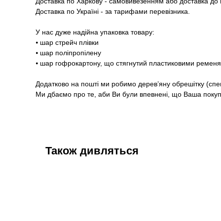
Доставка по Харкову - самовивезенням або доставка до п
Доставка по Україні - за тарифами перевізника.
У нас дуже надійна упаковка товару:
⦁ шар стрейч плівки
⦁ шар поліпропілену
⦁ шар гофрокартону, що стягнутий пластиковими ремен
Додатково на пошті ми робимо дерев’яну обрешітку (спе
Ми дбаємо про те, аби Ви були впевнені, що Ваша покупк
Також дивляться