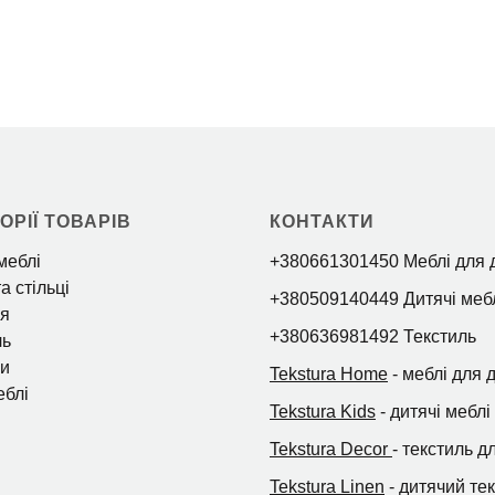
ОРІЇ ТОВАРІВ
КОНТАКТИ
меблі
+380661301450 Меблі для 
а стільці
+380509140449 Дитячі меб
я
+380636981492 Текстиль
ль
и
Tekstura Home
- меблі для 
еблі
Tekstura Kids
- дитячі меблі
Tekstura Decor
- текстиль д
Tekstura Linen
- дитячий те