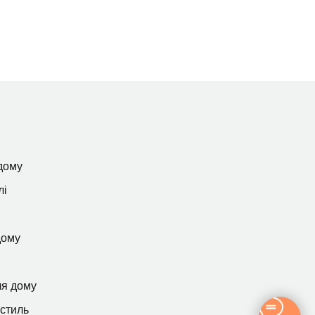
дому
лі
дому
ля дому
кстиль