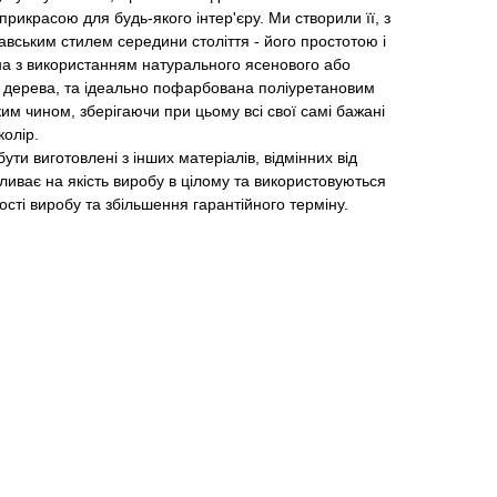
рикрасою для будь-якого інтер'єру. Ми створили її, з
вським стилем середини століття - його простотою і
а з використанням натурального ясенового або
 дерева, та ідеально пофарбована поліуретановим
м чином, зберігаючи при цьому всі свої самі бажані
колір.
ути виготовлені з інших матеріалів, відмінних від
ливає на якість виробу в цілому та використовуються
ості виробу та збільшення гарантійного терміну.