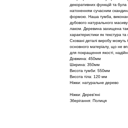
декоративних функцій та була п
натхненням сучасним скандина
формою. Наша тумба, виконан
дубового натурального масиву
лаком. Деревина захищена таки
характеристики як текстура та 
Сховані деталі виробу можуть б
основного матеріалу, що не вп
для покращення якості, надійн
Довжина: 450мм
Ширина: 350мм
Висота тумби: 550мм
Висота тіла: 120 мм
Ніжки: натуральне дерево
Ніжки: Дерев'яні
Зберігання: Полиця