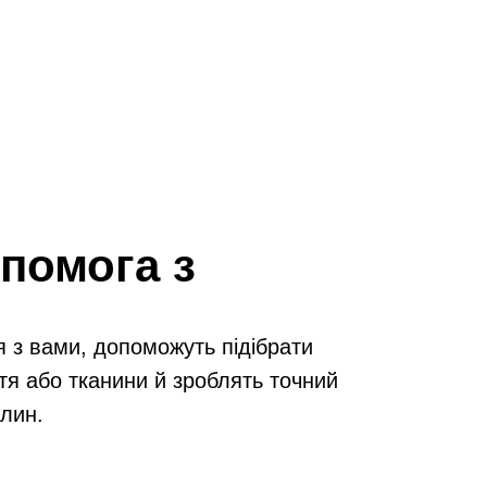
помога з
я з вами, допоможуть підібрати
тя або тканини й зроблять точний
илин.