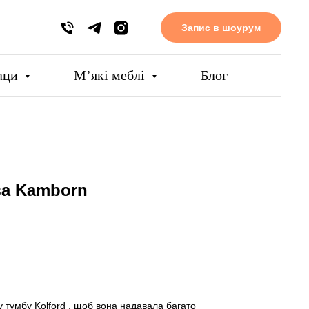
Запис в шоурум
аци
Мʼякі меблі
Блог
ва Kamborn
 тумбу Kolford , щоб вона надавала багато