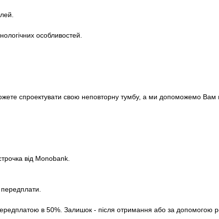
лей.
хнологічних особливостей.
можете спроектувати свою неповторну тумбу, а ми допоможемо Вам вт
строчка від Monobank.
з передплати.
ередплатою в 50%. Залишок - після отримання або за допомогою роз