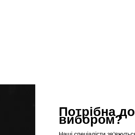
Потрібна до
вибором?
Наші спеціалісти зв’яжутьс