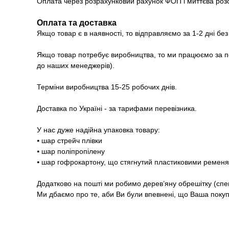
Оплата через розрахунковий рахунок ФОП і миттєва роз
Оплата та доставка
Якщо товар є в наявності, то відправляємо за 1-2 дні бе
Якщо товар потребує виробництва, то ми працюємо за п
до наших менеджерів).
Терміни виробництва 15-25 робочих днів.
Доставка по Україні - за тарифами перевізника.
У нас дуже надійна упаковка товару:
⦁ шар стрейч плівки
⦁ шар поліпропілену
⦁ шар гофрокартону, що стягнутий пластиковими ремен
Додатково на пошті ми робимо дерев’яну обрешітку (спе
Ми дбаємо про те, аби Ви були впевнені, що Ваша покупк