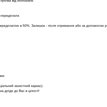
строчка від Monobank.
з передплати.
ередплатою в 50%. Залишок - після отримання або за допомогою роз
ями.
ціальний захистний каркас).
а доїде до Вас в цілості!