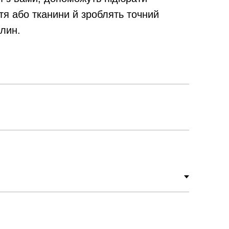
тя або тканини й зроблять точний
илин.