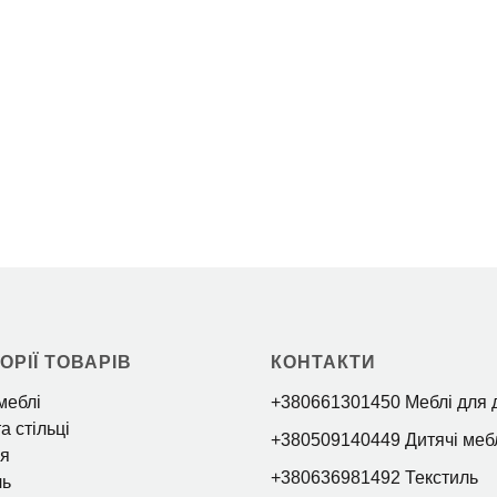
ОРІЇ ТОВАРІВ
КОНТАКТИ
меблі
+380661301450 Меблі для 
а стільці
+380509140449 Дитячі меб
я
+380636981492 Текстиль
ль