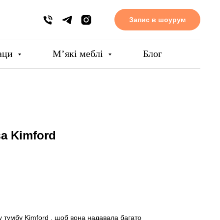
Запис в шоурум
аци
Мʼякі меблі
Блог
а Kimford
 тумбу Kimford , щоб вона надавала багато