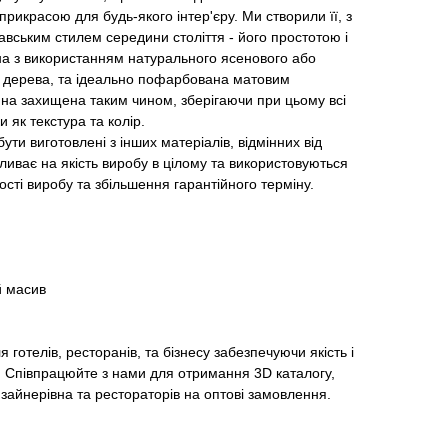
рикрасою для будь-якого інтер'єру. Ми створили її, з
вським стилем середини століття - його простотою і
а з використанням натурального ясенового або
 дерева, та ідеально пофарбована матовим
на захищена таким чином, зберігаючи при цьому всі
и як текстура та колір.
ути виготовлені з інших матеріалів, відмінних від
ливає на якість виробу в цілому та використовуються
ості виробу та збільшення гарантійного терміну.
й масив
готелів, ресторанів, та бізнесу забезпечуючи якість і
. Співпрацюйте з нами для отримання 3D каталогу,
зайнерівна та рестораторів на оптові замовлення.