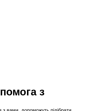
помога з
я з вами, допоможуть підібрати