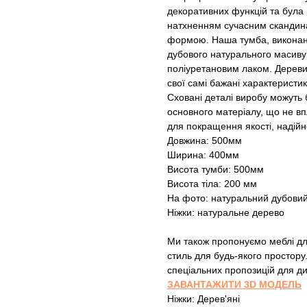
декоративних функцій та була п
натхненням сучасним скандина
формою. Наша тумба, виконан
дубового натурального масиву
поліуретановим лаком. Дереви
свої самі бажані характеристик
Сховані деталі виробу можуть б
основного матеріалу, що не вп
для покращення якості, надійн
Довжина: 500мм
Ширина: 400мм
Висота тумби: 500мм
Висота тіла: 200 мм
На фото: натуральний дубови
Ніжки: натуральне дерево
Ми також пропонуємо меблі для 
стиль для будь-якого простору
спеціальних пропозицій для ди
ЗАВАНТАЖИТИ 3D МОДЕЛЬ
Ніжки: Дерев'яні