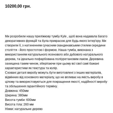
10200,00
грн.
Купити
Ми розробили нашу приліжкову тумбу Kyle , щоб вона надавала багато
декоративних функцій та була прикрасою для будь-якого інтер'єру. Ми
створили її, з натхненням сучасним скандинавським стилем середини
століття - його простотою і формою. Наша тумба, виконана з
використанням натурального ясенового або дубового натурального
дерева, та ідеально пофарбована поліуретановим лаком. Деревина
захищена таким чином, зберігаючи при цьому всі свої самі бажані
характеристики як текстура та колір.
Сховані деталі виробу можуть бути виготовлені з інших матеріалів,
відмінних від основного матеріалу, що не впливає на якість виробу в
цілому та використовуються для покращення якості, надійності виробу
та збільшення гарантійного терміну.
Довжина: 450мм
Ширина: 380мм
Висота тумби: 600мм
Висота тіла: 260 мм
Ніжки: натуральне дерево