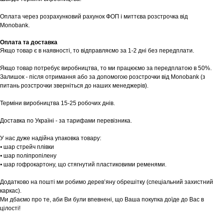
Оплата через розрахунковий рахунок ФОП і миттєва розстрочка від
Monobank.
Оплата та доставка
Якщо товар є в наявності, то відправляємо за 1-2 дні без передплати.
Якщо товар потребує виробництва, то ми працюємо за передплатою в 50%.
Залишок - після отримання або за допомогою розстрочки від Monobank (з
питань розстрочки зверніться до наших менеджерів).
Шоурум
Терміни виробництва 15-25 робочих днів.
Заплануйте візит у простір створений
Tekstura
Доставка по Україні - за тарифами перевізника.
для вас
У нас дуже надійна упаковка товару:
Записатися
⦁ шар стрейч плівки
⦁ шар поліпропілену
⦁ шар гофрокартону, що стягнутий пластиковими ременями.
Додатково на пошті ми робимо дерев’яну обрешітку (спеціальний захистний
каркас).
Ми дбаємо про те, аби Ви були впевнені, що Ваша покупка доїде до Вас в
цілості!