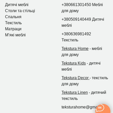
Дитячі меблі
+380661301450 Меблі
Столи та стільці
для дому
Спальня
+380509140449 Дитячі
Текстиль
меблі
Матраци
+380636981492
Мʼякі меблі
Текстиль
Tekstura Home
- меблі
для дому
Tekstura Kids
- дитячі
меблі
Tekstura Decor
- текстиль
для дому
Tekstura Linen
- дитячий
текстиль
teksturahome@gmail.com