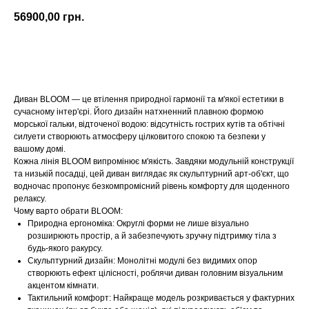
56900,00
грн.
Купити
Диван BLOOM — це втілення природної гармонії та м'якої естетики в
сучасному інтер'єрі. Його дизайн натхненний плавною формою
морської гальки, відточеної водою: відсутність гострих кутів та обтічні
силуети створюють атмосферу цілковитого спокою та безпеки у
вашому домі.
Кожна лінія BLOOM випромінює м'якість. Завдяки модульній конструкції
та низькій посадці, цей диван виглядає як скульптурний арт-об'єкт, що
водночас пропонує безкомпромісний рівень комфорту для щоденного
релаксу.
Чому варто обрати BLOOM:
Природна ергономіка: Округлі форми не лише візуально
розширюють простір, а й забезпечують зручну підтримку тіла з
будь-якого ракурсу.
Скульптурний дизайн: Монолітні модулі без видимих опор
створюють ефект цілісності, роблячи диван головним візуальним
акцентом кімнати.
Тактильний комфорт: Найкраще модель розкривається у фактурних