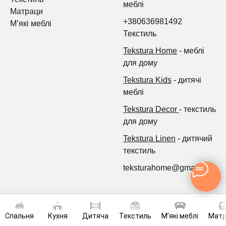
меблі
Матраци
+380636981492
Мʼякі меблі
Текстиль
Tekstura Home
- меблі
для дому
Tekstura Kids
- дитячі
меблі
Tekstura Decor
- текстиль
для дому
Tekstura Linen
- дитячий
текстиль
teksturahome@gmail.com
Спальня
Кухня
Дитяча
Текстиль
Мʼякі меблі
Мат