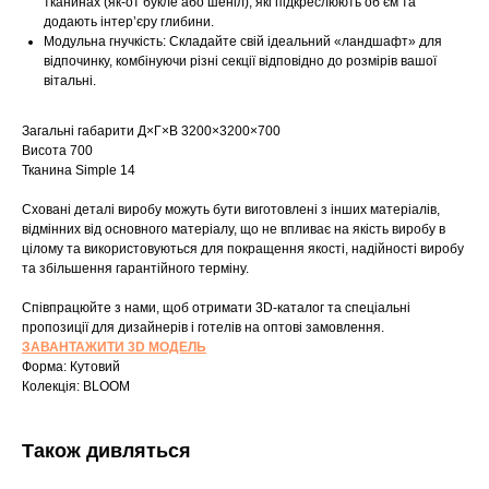
тканинах (як-от букле або шеніл), які підкреслюють об’єм та
додають інтер’єру глибини.
Модульна гнучкість: Складайте свій ідеальний «ландшафт» для
відпочинку, комбінуючи різні секції відповідно до розмірів вашої
вітальні.
Загальні габарити Д×Г×В 3200×3200×700
Висота 700
Тканина Simple 14
Сховані деталі виробу можуть бути виготовлені з інших матеріалів,
відмінних від основного матеріалу, що не впливає на якість виробу в
цілому та використовуються для покращення якості, надійності виробу
та збільшення гарантійного терміну.
Шоурум
Співпрацюйте з нами, щоб отримати 3D-каталог та спеціальні
Заплануйте візит у простір створений
пропозиції для дизайнерів і готелів на оптові замовлення.
Tekstura
для вас
ЗАВАНТАЖИТИ 3D МОДЕЛЬ
Форма: Кутовий
Записатися
Колекція: BLOOM
Також дивляться