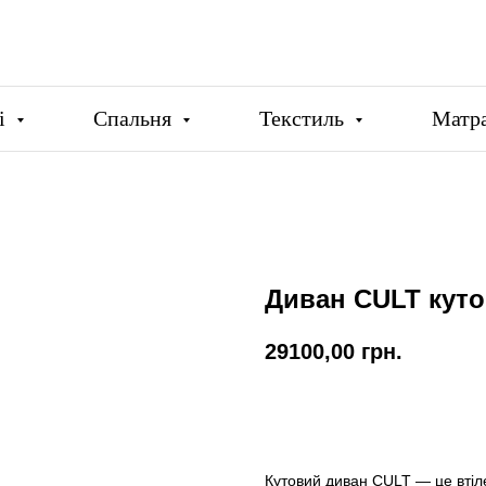
ці
Спальня
Текстиль
Матр
Диван CULT кут
29100,00
грн.
Купити
Кутовий диван CULT — це втіл