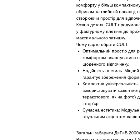
комфорту у більш компактному 
обрисам та глибокій посадці, 
створюючи простір для відпочи
Кожна деталь CULT продумана 
у фактурному плетінні до при
максимального затишку.
Чому варто обрати CULT:
Оптимальний простір для ре
комфортом влаштуватися на
щоденного відпочинку.
Надійність та стиль: Міцни
гарантує збереження форми
Компактна універсальність:
використовувати кожен метр
теракотового, як на фото) 
інтер'єр.
Сучасна естетика: Модульни
візуальним акцентом вашог
Загальні габарити Д×Г×В 2000
Розмір спального місця, мм 1