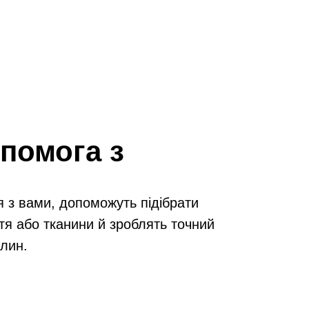
помога з
я з вами, допоможуть підібрати
тя або тканини й зроблять точний
илин.