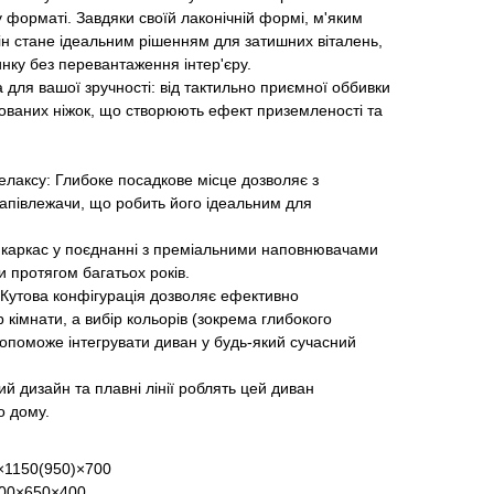
форматі. Завдяки своїй лаконічній формі, м'яким
він стане ідеальним рішенням для затишних віталень,
нку без перевантаження інтер'єру.
для вашої зручності: від тактильно приємної оббивки
хованих ніжок, що створюють ефект приземленості та
лаксу: Глибоке посадкове місце дозволяє з
півлежачи, що робить його ідеальним для
й каркас у поєднанні з преміальними наповнювачами
 протягом багатьох років.
 Кутова конфігурація дозволяє ефективно
 кімнати, а вибір кольорів (зокрема глибокого
допоможе інтегрувати диван у будь-який сучасний
й дизайн та плавні лінії роблять цей диван
о дому.
×1150(950)×700
700×650×400