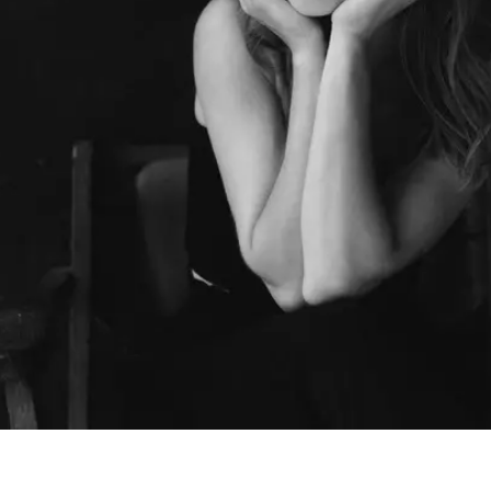
Шоурум
Заплануйте візит у простір створений