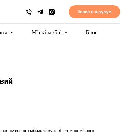
Запис в шоурум
аци
Мʼякі меблі
Блог
овий
ення сучасного мінімалізму та безкомпромісного