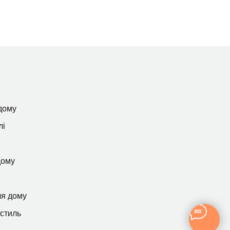
дому
лі
дому
ля дому
кстиль