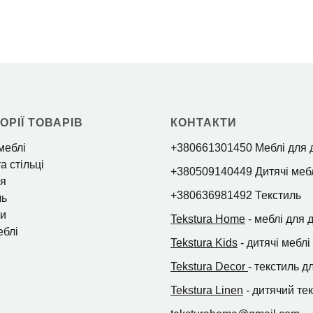
ОРІЇ ТОВАРІВ
КОНТАКТИ
меблі
+380661301450 Меблі для 
а стільці
+380509140449 Дитячі меб
я
+380636981492 Текстиль
ль
и
Tekstura Home
- меблі для 
еблі
Tekstura Kids
- дитячі меблі
Tekstura Decor
- текстиль д
Tekstura Linen
- дитячий те