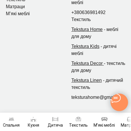
меблі
Матраци
+380636981492
Мʼякі меблі
Текстиль
Tekstura Home
- меблі
для дому
Tekstura Kids
- дитячі
меблі
Tekstura Decor
- текстиль
для дому
Tekstura Linen
- дитячий
текстиль
teksturahome@gmail.com
Спальня
Кухня
Дитяча
Текстиль
Мʼякі меблі
Мат