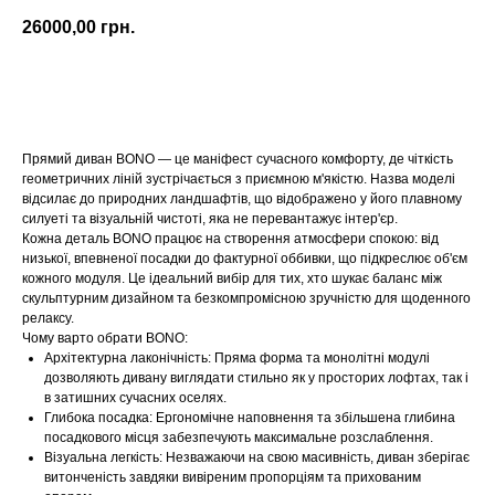
26000,00
грн.
Купити
Прямий диван BONO — це маніфест сучасного комфорту, де чіткість
геометричних ліній зустрічається з приємною м'якістю. Назва моделі
відсилає до природних ландшафтів, що відображено у його плавному
силуеті та візуальній чистоті, яка не перевантажує інтер'єр.
Кожна деталь BONO працює на створення атмосфери спокою: від
низької, впевненої посадки до фактурної оббивки, що підкреслює об'єм
кожного модуля. Це ідеальний вибір для тих, хто шукає баланс між
скульптурним дизайном та безкомпромісною зручністю для щоденного
релаксу.
Чому варто обрати BONO:
Архітектурна лаконічність: Пряма форма та монолітні модулі
дозволяють дивану виглядати стильно як у просторих лофтах, так і
в затишних сучасних оселях.
Глибока посадка: Ергономічне наповнення та збільшена глибина
посадкового місця забезпечують максимальне розслаблення.
Візуальна легкість: Незважаючи на свою масивність, диван зберігає
витонченість завдяки вивіреним пропорціям та прихованим