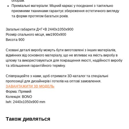
опорам.
Преміальні матеріали: Міцний каркас у поєднанні з тактильно
приємними тканинами гарантує збереження естетичного вигляду
та форми протягом багатьох років.
Загальні габарити Д×Г×В 2440х1050х900
Розмір спального місця, мм1900х900
Висота 900
Сховані деталі виробу можуть бути виготовлені з інших матеріалів,
відмінних від основного матеріалу, що не впливає на якість виробу в
цілому та використовуються для покращення якості, надійності виробу
та збільшення гарантійного терміну.
Шоурум
Співпрацюйте з нами, щоб отримати 3D-каталог та спеціальні
пропозиції для дизайнерів і готелів на оптові замовлення.
Заплануйте візит у простір створений
ЗАВАНТАЖИТИ 3D МОДЕЛЬ
Tekstura
для вас
Форма: Прямий
Колекція: BONO
Записатися
lwh: 2440x1050x900 mm
Також дивляться