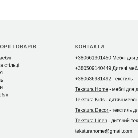
ОРІЇ ТОВАРІВ
КОНТАКТИ
меблі
+380661301450 Меблі для 
а стільці
+380509140449 Дитячі меб
я
+380636981492 Текстиль
ль
и
Tekstura Home
- меблі для 
еблі
Tekstura Kids
- дитячі меблі
Tekstura Decor
- текстиль д
Tekstura Linen
- дитячий те
teksturahome@gmail.com