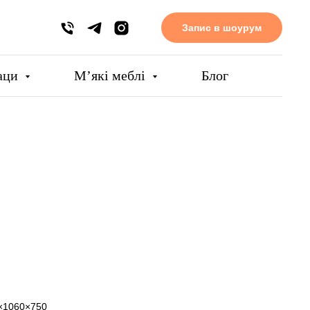
Запис в шоурум
аци
Мʼякі меблі
Блог
0×1060×750