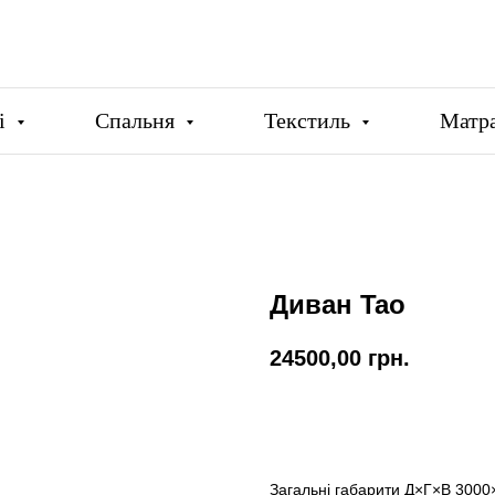
ці
Спальня
Текстиль
Матр
Диван Tao
24500,00
грн.
Купити
Загальні габарити Д×Г×В 300