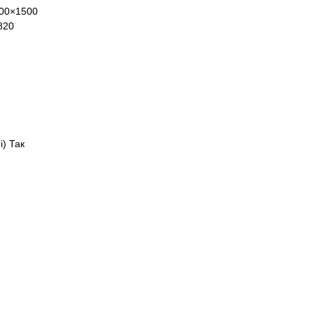
400×1500
820
і) Так