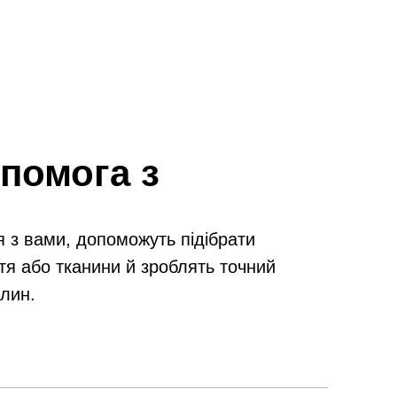
помога з
я з вами, допоможуть підібрати
тя або тканини й зроблять точний
илин.