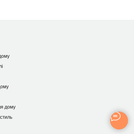
дому
лі
дому
ля дому
кстиль