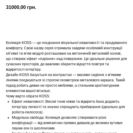
31000,00
грн.
Купити
Колекція KOSS — це поєднання візуальної невагомості та продуманого
комфорту. Свою назву серія отримала завдяки особливій конструкції:
об’ємні та м’які модулі розташовані на витонченій металевій основі,
що створює ефект «паріння» над поверхнею. Це ідеальне рішення для
сучасних просторів, де важливо зберегти відчуття повітря та
відкритості інтер'єру.
Дизайн KOSS базується на контрастах — масивні сидіння з м’якими
лініями поєднуються зі строгою геометрією металевого каркаса. Такий
підхід робить диван не просто меблями, а стильним архітектурним
елементом вашої вітальні.
Чому варто обрати KOSS:
Ефект невагомості: Високі тонкі ніжки та відкрита база додають
інтер’єру легкості та значно спрощують прибирання (ідеально для
робота-пилососа).
Модульна свобода: Колекція дозволяє створювати різні
конфігурації — від компактних прямих диванів до великих кутових
лаунж-зон із шезлонгами.