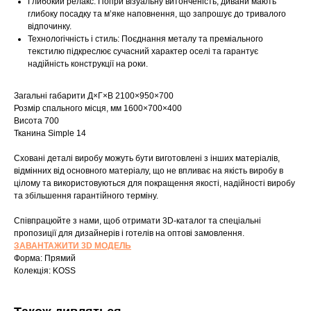
Глибокий релакс: Попри візуальну витонченість, дивани мають
глибоку посадку та м’яке наповнення, що запрошує до тривалого
відпочинку.
Технологічність і стиль: Поєднання металу та преміального
текстилю підкреслює сучасний характер оселі та гарантує
надійність конструкції на роки.
Загальні габарити Д×Г×В 2100×950×700
Розмір спального місця, мм 1600×700×400
Висота 700
Тканина Simple 14
Сховані деталі виробу можуть бути виготовлені з інших матеріалів,
відмінних від основного матеріалу, що не впливає на якість виробу в
цілому та використовуються для покращення якості, надійності виробу
Шоурум
та збільшення гарантійного терміну.
Заплануйте візит у простір створений
Співпрацюйте з нами, щоб отримати 3D-каталог та спеціальні
Tekstura
пропозиції для дизайнерів і готелів на оптові замовлення.
для вас
ЗАВАНТАЖИТИ 3D МОДЕЛЬ
Форма: Прямий
Записатися
Колекція: KOSS