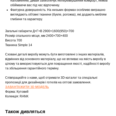
наповненню, диван забезпечує неперевершений комфорт, немов
обіймаючи вас під час відпочинку.
Фактурна довершеність: На низьких формах особливо виграшно
виглядають об'ємні тканини (букле, рогожка), які додають меблям
глибини та характеру.
Загальні габарити Д×Г×В 2900×1600(950)×700
Розмір спального місця, мм 2400×700×400
Висота 700
Тканина Simple 14
Сховані деталі виробу можуть бути виготовлені з інших матеріалів,
відмінних від основного матеріалу, що не впливає на якість виробу в
цілому та використовуються для покращення якості, надійності виробу
Шоурум
та збільшення гарантійного терміну.
Співпрацюйте з нами, щоб отримати 3D-каталог та спеціальні
Заплануйте візит у простір створений
Tekstura
пропозиції для дизайнерів і готелів на оптові замовлення.
для вас
ЗАВАНТАЖИТИ 3D МОДЕЛЬ
Форма: Кутовий
Записатися
Колекція: RANK
Також дивляться