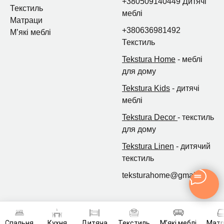
+380509140449 Дитячі
Текстиль
меблі
Матраци
+380636981492
Мʼякі меблі
Текстиль
Tekstura Home
- меблі
для дому
Tekstura Kids
- дитячі
меблі
Tekstura Decor
- текстиль
для дому
Tekstura Linen
- дитячий
текстиль
teksturahome@gmail.com
Спальня
Кухня
Дитяча
Текстиль
Мʼякі меблі
Мат