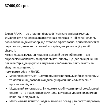
37400,00
грн.
Купити
Диван RANK — це втілення філософії «м'якого мінімалізму», де
комфорт стає основною архітектурною формою. У цій версії модель
позбавлена видимих опор, що створює ефект повної приземленості та
перетворює диван на затишний «острів» для релаксації у вашій
вітальні.
Кожен модуль RANK виглядає як цілісний об'ємний елемент, що
підкреслює масивність та преміальність виробу. Це ідеальне рішення
для інтер'єрів, де цінується візуальна стабільність, тактильність та
відчуття захищеності.
Чому варто обрати RANK:
Монолітна естетика: Відсутність ніжок робить дизайн завершеним
та лаконічним, дозволяючи дивану гармонійно «зливатися» з
простором підлоги.
Модульний конструктор: Ви можете комбінувати прямі секції, кутові
елементи та пуфи, створюючи ідеальну конфігурацію під розміри
вашої зони відпочинку.
Максимальна м'якість: Завдяки глибокій посадці та багатошаровому