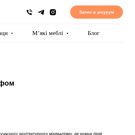
Запис в шоурум
аци
Мʼякі меблі
Блог
уфом
часного архітектурного мінімалізму, де кожна лінія