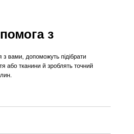
помога з
я з вами, допоможуть підібрати
тя або тканини й зроблять точний
илин.