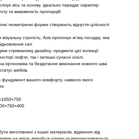
лізує вісь та основу, ідеально передає характер
стоту та виваженість пропорцій.
ічні геометричні форми створюють відчуття цілісності
ізуальну строгість, Axis пропонує м'яку посадку, яка
відновлення сил.
дяки стриманому дизайну, предмети цієї колекції
сторі лофти, так і затишні сучасні оселі.
на ергономіка та бездоганне виконання кожного шва
татус меблів.
е фундамент вашого комфорту, навколо якого
тя.
0×1050×750
000×750×400
ути виготовлені з інших матеріалів, відмінних від
ливає на якість виробу в цілому та використовуються