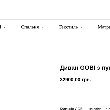
ці
Спальня
Текстиль
Матр
Диван GOBI з п
32900,00
грн.
Купити
Колекція GOBI — це втілення су