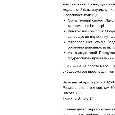
має значення. Назва, що симво
моделі: стійкість, візуальну чи
Особливості колекції:
Скульптурний силует: Лакон
та гармонії в інтер'єрі.
Винятковий комфорт: Попри в
запрошує до відпочинку та 
Універсальність стилю: Зав
органічно доповнюють як про
Увага до деталей: Продума
підкреслюють преміальний с
GOBI — це не просто меблі, ц
вибудовується простір для жит
Загальні габарити Д×Г×В 325
Розмір спального місця, мм 3
Висота 750
Тканина Simple 14
Сховані деталі виробу можуть б
основного матеріалу, що не вп