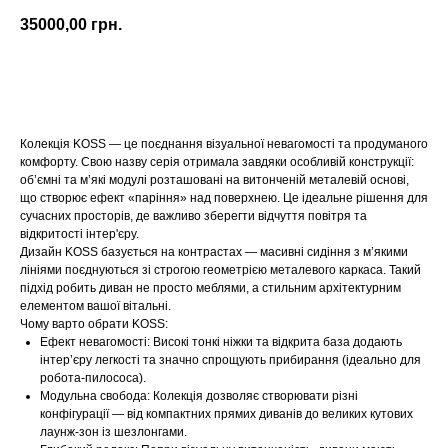
35000,00
грн.
Купити
Колекція KOSS — це поєднання візуальної невагомості та продуманого
комфорту. Свою назву серія отримала завдяки особливій конструкції:
об’ємні та м’які модулі розташовані на витонченій металевій основі,
що створює ефект «паріння» над поверхнею. Це ідеальне рішення для
сучасних просторів, де важливо зберегти відчуття повітря та
відкритості інтер'єру.
Дизайн KOSS базується на контрастах — масивні сидіння з м’якими
лініями поєднуються зі строгою геометрією металевого каркаса. Такий
підхід робить диван не просто меблями, а стильним архітектурним
елементом вашої вітальні.
Чому варто обрати KOSS:
Ефект невагомості: Високі тонкі ніжки та відкрита база додають
інтер’єру легкості та значно спрощують прибирання (ідеально для
робота-пилососа).
Модульна свобода: Колекція дозволяє створювати різні
конфігурації — від компактних прямих диванів до великих кутових
лаунж-зон із шезлонгами.