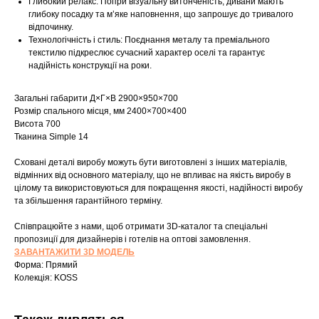
Глибокий релакс: Попри візуальну витонченість, дивани мають
глибоку посадку та м’яке наповнення, що запрошує до тривалого
відпочинку.
Технологічність і стиль: Поєднання металу та преміального
текстилю підкреслює сучасний характер оселі та гарантує
надійність конструкції на роки.
Загальні габарити Д×Г×В 2900×950×700
Розмір спального місця, мм 2400×700×400
Висота 700
Тканина Simple 14
Сховані деталі виробу можуть бути виготовлені з інших матеріалів,
відмінних від основного матеріалу, що не впливає на якість виробу в
цілому та використовуються для покращення якості, надійності виробу
Шоурум
та збільшення гарантійного терміну.
Заплануйте візит у простір створений
Співпрацюйте з нами, щоб отримати 3D-каталог та спеціальні
Tekstura
пропозиції для дизайнерів і готелів на оптові замовлення.
для вас
ЗАВАНТАЖИТИ 3D МОДЕЛЬ
Форма: Прямий
Записатися
Колекція: KOSS