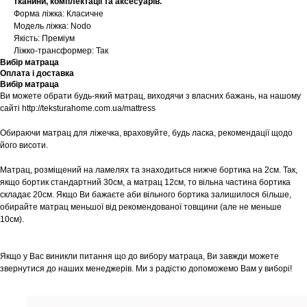
тканини, комплектації та аксесуарів.
Форма ліжка: Класичне
Модель ліжка: Nodo
Якість: Преміум
Ліжко-трансформер: Так
Вибір матраца
Оплата і доставка
Вибір матраца
Ви можете обрати будь-який матрац, виходячи з власних бажань, на нашому
сайті http://teksturahome.com.ua/mattress
Обираючи матрац для ліжечка, враховуйте, будь ласка, рекомендації щодо
його висоти.
Матрац, розміщений на ламелях та знаходиться нижче бортика на 2см. Так,
якщо бортик стандартний 30см, а матрац 12см, то вільна частина бортика
складає 20см. Якщо Ви бажаєте аби вільного бортика залишилося більше,
обирайте матрац меньшої від рекомендованої товщини (але не меньше
10см).
Якщо у Вас виникли питання що до вибору матраца, Ви завжди можете
звернутися до наших менеджерів. Ми з радістю допоможемо Вам у виборі!