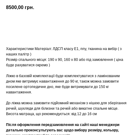
8500,00
грн.
Купити
Характеристики Матеріал: ЛДСП класу E1, ппу, тканина на вибір ( з
наших палітр )
Розмір спального місця: 190 х 90, 160 х 80 або під замовлення ( ціна
буде рахуватися окремо )
Ліжко в базовій комплектації буде комплектуватися з ламінованим
дном яке витримує навантаження до 90 кг, також можна замовити
посилене ортопедичне дно, яке буде витримувати до 150 кг
навантаження.
До ліжка можна замовити підйомний механізм з нішею для зберігання
речей, шухляди для білизни та речей або викатне спальне місце.
Висота матраца, що рекомендується: від 12 до 16 см
Після оформлення передзамовлення на сайті наші менеджери
детально проконсультують вас щодо вибору розміру, кольору,