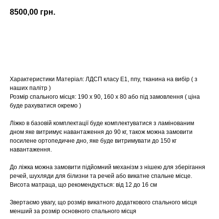
8500,00
грн.
Купити
Характеристики Матеріал: ЛДСП класу E1, ппу, тканина на вибір ( з
наших палітр )
Розмір спального місця: 190 х 90, 160 х 80 або під замовлення ( ціна
буде рахуватися окремо )
Ліжко в базовій комплектації буде комплектуватися з ламінованим
дном яке витримує навантаження до 90 кг, також можна замовити
посилене ортопедичне дно, яке буде витримувати до 150 кг
навантаження.
До ліжка можна замовити підйомний механізм з нішею для зберігання
речей, шухляди для білизни та речей або викатне спальне місце.
Висота матраца, що рекомендується: від 12 до 16 см
Звертаємо увагу, що розмір викатного додаткового спального місця
менший за розмір основного спального місця