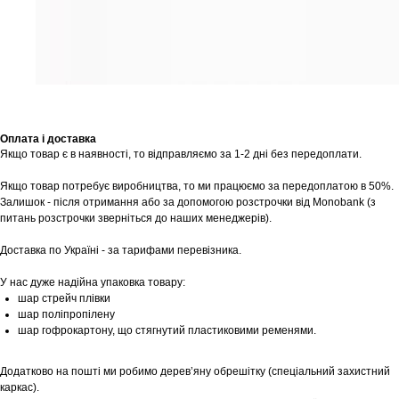
Заплануйте візит у простір створений
Tekstura
для вас
Записатися
Оплата і доставка
Якщо товар є в наявності, то відправляємо за 1-2 дні без передоплати.
Якщо товар потребує виробництва, то ми працюємо за передоплатою в 50%.
Залишок - після отримання або за допомогою розстрочки від Monobank (з
питань розстрочки зверніться до наших менеджерів).
Доставка по Україні - за тарифами перевізника.
У нас дуже надійна упаковка товару:
шар стрейч плівки
шар поліпропілену
шар гофрокартону, що стягнутий пластиковими ременями.
Додатково на пошті ми робимо дерев’яну обрешітку (спеціальний захистний
каркас).