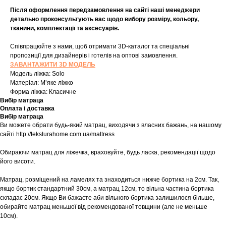
Після оформлення передзамовлення на сайті наші менеджери
детально проконсультують вас щодо вибору розміру, кольору,
тканини, комплектації та аксесуарів.
Співпрацюйте з нами, щоб отримати 3D-каталог та спеціальні
пропозиції для дизайнерів і готелів на оптові замовлення.
ЗАВАНТАЖИТИ 3D МОДЕЛЬ
Модель ліжка: Solo
Матеріал: Мʼяке ліжко
Форма ліжка: Класичне
Вибір матраца
Оплата і доставка
Вибір матраца
Ви можете обрати будь-який матрац, виходячи з власних бажань, на нашому
сайті http://teksturahome.com.ua/mattress
Обираючи матрац для ліжечка, враховуйте, будь ласка, рекомендації щодо
його висоти.
Матрац, розміщений на ламелях та знаходиться нижче бортика на 2см. Так,
якщо бортик стандартний 30см, а матрац 12см, то вільна частина бортика
складає 20см. Якщо Ви бажаєте аби вільного бортика залишилося більше,
обирайте матрац меньшої від рекомендованої товщини (але не меньше
10см).