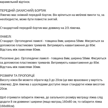
карамельний відтінок.
ПЕРЕДНІЙ (ЗАХИСНИЙ) БОРТИК
Ліжечко має знімний передній бортик. Він кріпиться на меблеві гвинти та, за
необхідністю, може бути повністю знятий.
Стандартний передній бортик має довжину на 2/3 ліжечка.
ЛАМЕЛІ:
Стандарт. Ортопедичні ламелі - товщина 8мм, ширина 58мм. Фіксуються за
допомогою пластикових тримачів. Витримують навантаження до 80кг.
Відстань між ламелями 80мм.
Посилене дно. Ортопедичні ламелі - товщина 8мм, ширина 58мм. Фіксуються
за допомогою пластикових тримачів. Витримують навантаження до 80кг.
Відстань між ламелями 30мм.
РОЗМІРИ ТА ПРОПОРЦІЇ:
Висоту ніжок Ви можете обрати від 0 до 20см (це вже враховано у вартість
ліжечка). Для ліжечка з шухлядами доступні лише стандартні ніжки висотою
20см.
Щоб отримати габарити ліжечка, до загального розміру матрацу ліжка слід
додати 8 см довжини і ширини (якщо матрац 160х80 см, то габарити ліжка
168х88см).