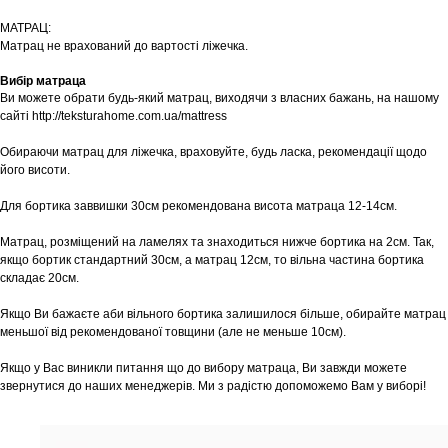
МАТРАЦ:
Матрац не врахований до вартості ліжечка.
Вибір матраца
Ви можете обрати будь-який матрац, виходячи з власних бажань, на нашому
сайті http://teksturahome.com.ua/mattress
Обираючи матрац для ліжечка, враховуйте, будь ласка, рекомендації щодо
його висоти.
Для бортика заввишки 30см рекомендована висота матраца 12-14см.
Матрац, розміщений на ламелях та знаходиться нижче бортика на 2см. Так,
якщо бортик стандартний 30см, а матрац 12см, то вільна частина бортика
складає 20см.
Якщо Ви бажаєте аби вільного бортика залишилося більше, обирайте матрац
меньшої від рекомендованої товщини (але не меньше 10см).
Якщо у Вас виникли питання що до вибору матраца, Ви завжди можете
звернутися до наших менеджерів. Ми з радістю допоможемо Вам у виборі!
Шоурум