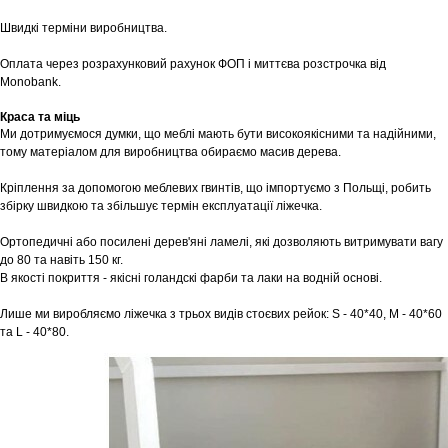
Швидкі терміни виробництва.
Оплата через розрахунковий рахунок ФОП і миттєва розстрочка від
Monobank.
Краса та міць
Ми дотримуємося думки, що меблі мають бути високоякісними та надійними,
тому матеріалом для виробництва обираємо масив дерева.
Кріплення за допомогою меблевих гвинтів, що імпортуємо з Польщі, робить
збірку швидкою та збільшує термін експлуатації ліжечка.
Ортопедичні або посилені дерев'яні ламелі, які дозволяють витримувати вагу
до 80 та навіть 150 кг.
В якості покриття - якісні голандскі фарби та лаки на водній основі.
Лише ми виробляємо ліжечка з трьох видів стоєвих рейок: S - 40*40, M - 40*60
та L - 40*80.