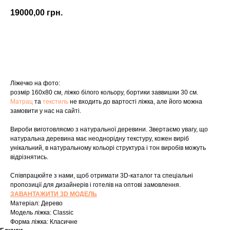
19000,00
грн.
Купити
Ліжечко на фото:
розмір 160х80 см, ліжко білого кольору, бортики заввишки 30 см.
Матрац
та
текстиль
не входить до вартості ліжка, але його можна
замовити у нас на сайті.
Вироби виготовляємо з натуральної деревини. Звертаємо увагу, що
натуральна деревина має неоднорідну текстуру, кожен виріб
унікальний, в натуральному кольорі структура і тон виробів можуть
відрізнятись.
Співпрацюйте з нами, щоб отримати 3D-каталог та спеціальні
пропозиції для дизайнерів і готелів на оптові замовлення.
ЗАВАНТАЖИТИ 3D МОДЕЛЬ
Матеріал: Дерево
Модель ліжка: Classic
Форма ліжка: Класичне