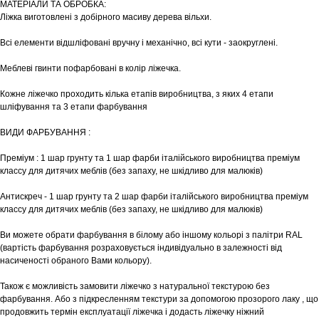
МАТЕРІАЛИ ТА ОБРОБКА:
Ліжка виготовлені з добірного масиву дерева вільхи.
Всі елементи відшліфовані вручну і механічно, всі кути - заокруглені.
Меблеві гвинти пофарбовані в колір ліжечка.
Кожне ліжечко проходить кілька етапів виробництва, з яких 4 етапи
шліфування та 3 етапи фарбування
ВИДИ ФАРБУВАННЯ :
Преміум : 1 шар грунту та 1 шар фарби італійського виробництва преміум
классу для дитячих меблів (без запаху, не шкідливо для малюків)
Антискреч - 1 шар грунту та 2 шар фарби італійського виробництва преміум
классу для дитячих меблів (без запаху, не шкідливо для малюків)
Ви можете обрати фарбування в білому або іншому кольорі з палітри RAL
(вартість фарбування розраховується індивідуально в залежності від
насиченості обраного Вами кольору).
Також є можливість замовити ліжечко з натуральної текстурою без
фарбування. Або з підкресленням текстури за допомогою прозорого лаку , що
продовжить термін експлуатації ліжечка і додасть ліжечку ніжний