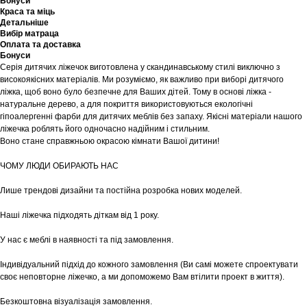
Бонуси
Краса та міць
Детальніше
Вибір матраца
Оплата та доставка
Бонуси
Серія дитячих ліжечок виготовлена у скандинавському стилі виключно з
високоякісних матеріалів. Ми розуміємо, як важливо при виборі дитячого
ліжка, щоб воно було безпечне для Ваших дітей. Тому в основі ліжка -
натуральне дерево, а для покриття використовуються екологічні
гіпоалергенні фарби для дитячих меблів без запаху. Якісні матеріали нашого
ліжечка роблять його одночасно надійним і стильним.
Воно стане справжньою окрасою кімнати Вашої дитини!
ЧОМУ ЛЮДИ ОБИРАЮТЬ НАС
Лише трендові дизайни та постійна розробка нових моделей.
Наші ліжечка підходять діткам від 1 року.
У нас є меблі в наявності та під замовлення.
Індивідуальний підхід до кожного замовлення (Ви самі можете спроектувати
своє неповторне ліжечко, а ми допоможемо Вам втілити проект в життя).
Безкоштовна візуалізація замовлення.