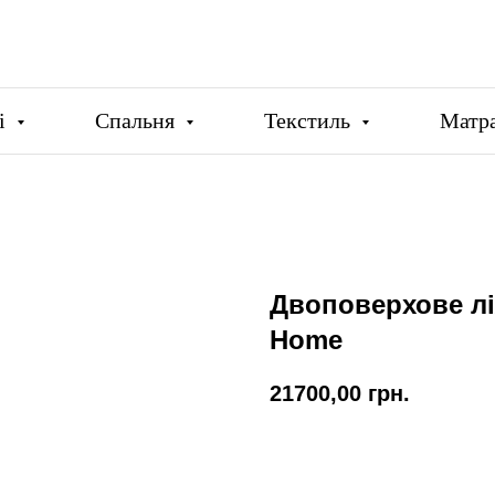
ці
Спальня
Текстиль
Матр
Двоповерхове лі
Home
21700,00
грн.
Купити