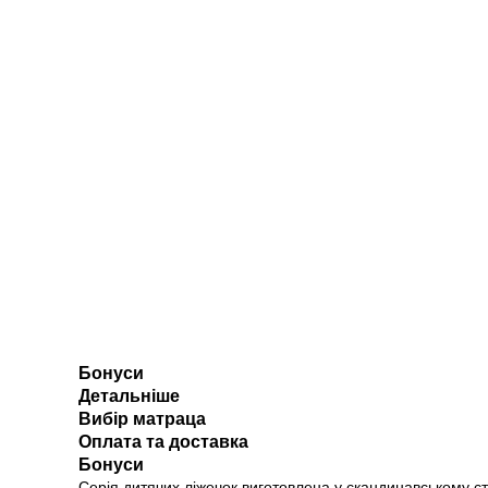
Бонуси
Детальніше
Вибір матраца
Оплата та доставка
Бонуси
Серія дитячих ліжечок виготовлена у скандинавському ст