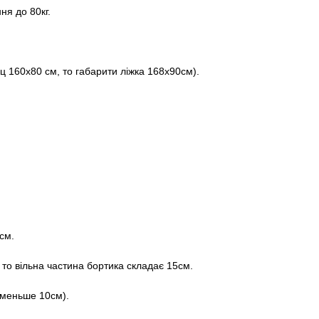
я до 80кг.
ц 160х80 см, то габарити ліжка 168х90см).
см.
то вільна частина бортика складає 15см.
 меньше 10см).