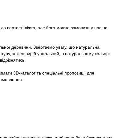
до вартості ліжка, але його можна замовити у нас на
льної деревини. Звертаємо увагу, що натуральна
туру, кожен виріб унікальний, в натуральному кольорі
відрізнятись.
мати 3D-каталог та спеціальні пропозиції для
 замовлення.
 при виборі дитячого ліжка, щоб воно було безпечне для