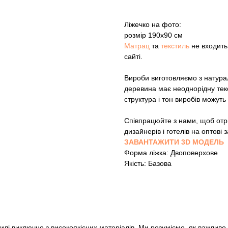
Ліжечко на фото:
розмір 190х90 см
Матрац
та
текстиль
не входить 
сайті.
Вироби виготовляємо з натура
деревина має неоднорідну текс
структура і тон виробів можуть 
Співпрацюйте з нами, щоб отри
дизайнерів і готелів на оптові
ЗАВАНТАЖИТИ 3D МОДЕЛЬ
Форма ліжка: Двоповерхове
Якість: Базова
илі виключно з високоякісних матеріалів. Ми розуміємо, як важливо