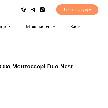
Запис в шоурум
аци
Мʼякі меблі
Блог
жко Монтессорі Duo Nest