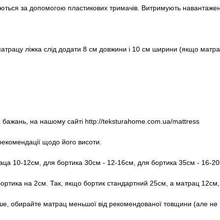
ються за допомогою пластикових тримачів. Витримують навантаженн
атрацу ліжка слід додати 8 см довжини і 10 см ширини (якщо матра
бажань, на нашому сайті http://teksturahome.com.ua/mattress
рекомендації щодо його висоти.
а 10-12см, для бортика 30см - 12-16см, для бортика 35см - 16-20
ртика на 2см. Так, якщо бортик стандартний 25см, а матрац 12см, 
ше, обирайте матрац меньшої від рекомендованої товщини (але не