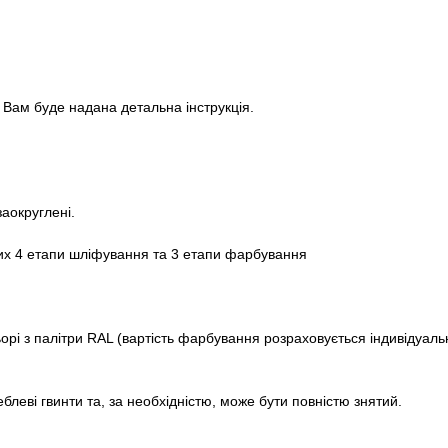
 Вам буде надана детальна інструкція.
заокруглені.
яких 4 етапи шліфування та 3 етапи фарбування
і з палітри RAL (вартість фарбування розраховується індивідуальн
блеві гвинти та, за необхідністю, може бути повністю знятий.