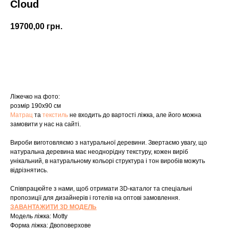
Cloud
19700,00
грн.
Купити
Ліжечко на фото:
розмір 190х90 см
Матрац
та
текстиль
не входить до вартості ліжка, але його можна
замовити у нас на сайті.
Вироби виготовляємо з натуральної деревини. Звертаємо увагу, що
натуральна деревина має неоднорідну текстуру, кожен виріб
унікальний, в натуральному кольорі структура і тон виробів можуть
відрізнятись.
Співпрацюйте з нами, щоб отримати 3D-каталог та спеціальні
пропозиції для дизайнерів і готелів на оптові замовлення.
ЗАВАНТАЖИТИ 3D МОДЕЛЬ
Модель ліжка: Motty
Форма ліжка: Двоповерхове