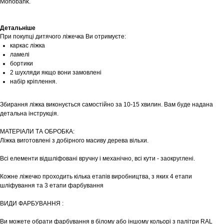
Monobank.
Детальніше
При покупці дитячого ліжечка Ви отримуєте:
каркас ліжка
ламелі
бортики
2 шухляди якщо вони замовлені
набір кріплення.
Збирання ліжка виконується самостійно за 10-15 хвилин. Вам буде надана
детальна інструкція.
МАТЕРІАЛИ ТА ОБРОБКА:
Ліжка виготовлені з добірного масиву дерева вільхи.
Всі елементи відшліфовані вручну і механічно, всі кути - заокруглені.
Кожне ліжечко проходить кілька етапів виробництва, з яких 4 етапи
шліфування та 3 етапи фарбування
ВИДИ ФАРБУВАННЯ :
Ви можете обрати фарбування в білому або іншому кольорі з палітри RAL