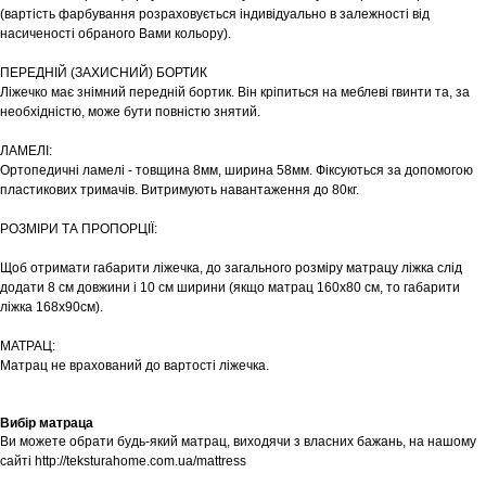
(вартість фарбування розраховується індивідуально в залежності від
насиченості обраного Вами кольору).
ПЕРЕДНІЙ (ЗАХИСНИЙ) БОРТИК
Ліжечко має знімний передній бортик. Він кріпиться на меблеві гвинти та, за
необхідністю, може бути повністю знятий.
ЛАМЕЛІ:
Ортопедичні ламелі - товщина 8мм, ширина 58мм. Фіксуються за допомогою
пластикових тримачів. Витримують навантаження до 80кг.
РОЗМІРИ ТА ПРОПОРЦІЇ:
Щоб отримати габарити ліжечка, до загального розміру матрацу ліжка слід
додати 8 см довжини і 10 см ширини (якщо матрац 160х80 см, то габарити
ліжка 168х90см).
МАТРАЦ:
Матрац не врахований до вартості ліжечка.
Вибір матраца
Ви можете обрати будь-який матрац, виходячи з власних бажань, на нашому
сайті http://teksturahome.com.ua/mattress