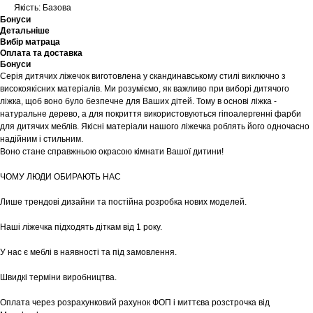
Якість: Базова
Бонуси
Детальніше
Вибір матраца
Оплата та доставка
Бонуси
Серія дитячих ліжечок виготовлена у скандинавському стилі виключно з
високоякісних матеріалів. Ми розуміємо, як важливо при виборі дитячого
ліжка, щоб воно було безпечне для Ваших дітей. Тому в основі ліжка -
натуральне дерево, а для покриття використовуються гіпоалергенні фарби
для дитячих меблів. Якісні матеріали нашого ліжечка роблять його одночасно
надійним і стильним.
Воно стане справжньою окрасою кімнати Вашої дитини!
ЧОМУ ЛЮДИ ОБИРАЮТЬ НАС
Лише трендові дизайни та постійна розробка нових моделей.
Наші ліжечка підходять діткам від 1 року.
У нас є меблі в наявності та під замовлення.
Швидкі терміни виробництва.
Оплата через розрахунковий рахунок ФОП і миттєва розстрочка від