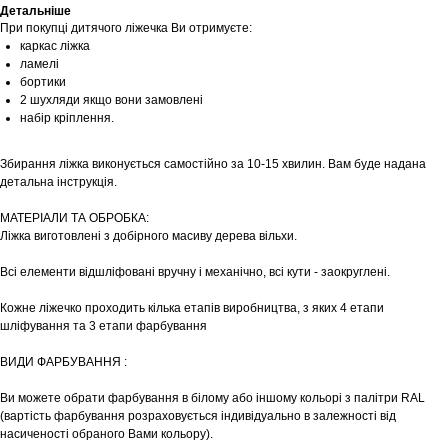
Детальніше
При покупці дитячого ліжечка Ви отримуєте:
каркас ліжка
ламелі
бортики
2 шухляди якщо вони замовлені
набір кріплення.
Збирання ліжка виконується самостійно за 10-15 хвилин. Вам буде надана
детальна інструкція.
МАТЕРІАЛИ ТА ОБРОБКА:
Ліжка виготовлені з добірного масиву дерева вільхи.
Всі елементи відшліфовані вручну і механічно, всі кути - заокруглені.
Кожне ліжечко проходить кілька етапів виробництва, з яких 4 етапи
шліфування та 3 етапи фарбування
ВИДИ ФАРБУВАННЯ :
Ви можете обрати фарбування в білому або іншому кольорі з палітри RAL
(вартість фарбування розраховується індивідуально в залежності від
насиченості обраного Вами кольору).