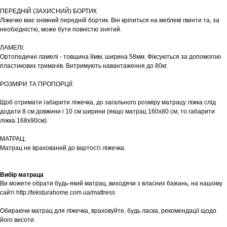
ПЕРЕДНІЙ (ЗАХИСНИЙ) БОРТИК
Ліжечко має знімний передній бортик. Він кріпиться на меблеві гвинти та, за
необхідністю, може бути повністю знятий.
ЛАМЕЛІ:
Ортопедичні ламелі - товщина 8мм, ширина 58мм. Фіксуються за допомогою
пластикових тримачів. Витримують навантаження до 80кг.
РОЗМІРИ ТА ПРОПОРЦІЇ:
Щоб отримати габарити ліжечка, до загального розміру матрацу ліжка слід
додати 8 см довжини і 10 см ширини (якщо матрац 160х80 см, то габарити
ліжка 168х90см).
МАТРАЦ:
Матрац не врахований до вартості ліжечка.
Вибір матраца
Ви можете обрати будь-який матрац, виходячи з власних бажань, на нашому
сайті http://teksturahome.com.ua/mattress
Обираючи матрац для ліжечка, враховуйте, будь ласка, рекомендації щодо
його висоти.