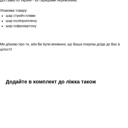
Доставка по Україні - за тарифами перевізника.
Упаковка товару:
шар стрейч плівки
шар поліпропілену
шар гофрокартону
Ми дбаємо про те, аби Ви були впевнені, що Ваша покупка доїде до Вас в
цілості!
Додайте в комплект до ліжка також