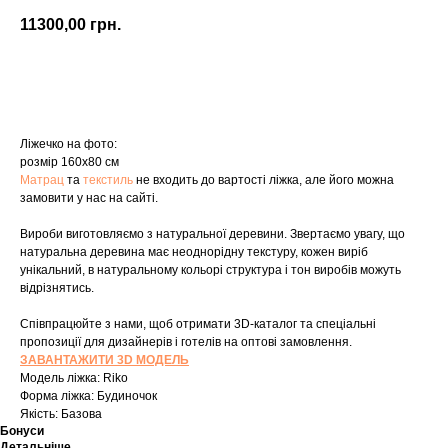
11300,00
грн.
Купити
Ліжечко на фото:
розмір 160х80 см
Матрац
та
текстиль
не входить до вартості ліжка, але його можна
замовити у нас на сайті.
Вироби виготовляємо з натуральної деревини. Звертаємо увагу, що
натуральна деревина має неоднорідну текстуру, кожен виріб
унікальний, в натуральному кольорі структура і тон виробів можуть
відрізнятись.
Співпрацюйте з нами, щоб отримати 3D-каталог та спеціальні
пропозиції для дизайнерів і готелів на оптові замовлення.
ЗАВАНТАЖИТИ 3D МОДЕЛЬ
Модель ліжка: Riko
Форма ліжка: Будиночок
Якість: Базова
Бонуси
Детальніше