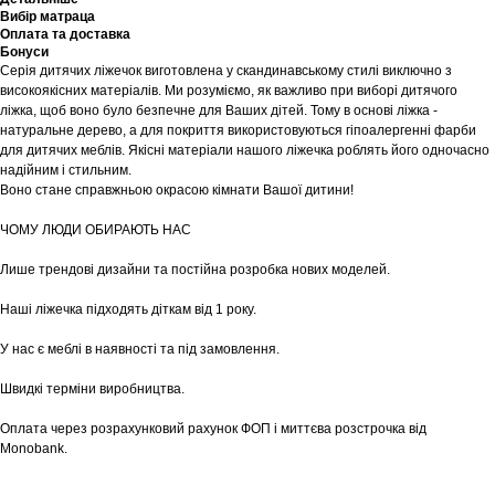
Вибір матраца
Оплата та доставка
Бонуси
Серія дитячих ліжечок виготовлена у скандинавському стилі виключно з
високоякісних матеріалів. Ми розуміємо, як важливо при виборі дитячого
ліжка, щоб воно було безпечне для Ваших дітей. Тому в основі ліжка -
натуральне дерево, а для покриття використовуються гіпоалергенні фарби
для дитячих меблів. Якісні матеріали нашого ліжечка роблять його одночасно
надійним і стильним.
Воно стане справжньою окрасою кімнати Вашої дитини!
ЧОМУ ЛЮДИ ОБИРАЮТЬ НАС
Лише трендові дизайни та постійна розробка нових моделей.
Наші ліжечка підходять діткам від 1 року.
У нас є меблі в наявності та під замовлення.
Швидкі терміни виробництва.
Оплата через розрахунковий рахунок ФОП і миттєва розстрочка від
Monobank.