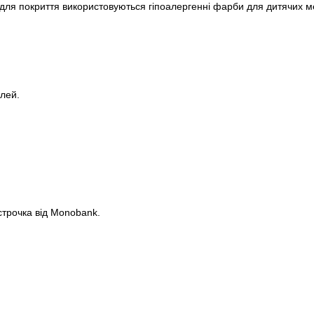
а для покриття використовуються гіпоалергенні фарби для дитячих ме
лей.
строчка від Monobank.