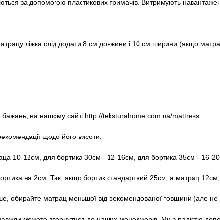
ються за допомогою пластикових тримачів. Витримують навантаженн
атрацу ліжка слід додати 8 см довжини і 10 см ширини (якщо матра
бажань, на нашому сайті http://teksturahome.com.ua/mattress
рекомендації щодо його висоти.
а 10-12см, для бортика 30см - 12-16см, для бортика 35см - 16-20
ртика на 2см. Так, якщо бортик стандартний 25см, а матрац 12см, 
ше, обирайте матрац меньшої від рекомендованої товщини (але не
завжди можете звернутися до наших менеджерів. Ми з радістю доп