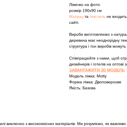
Ліжечко на фото:
розмір 190х90 см
Матрац
та
текстиль
не входить 
сайті.
Вироби виготовляємо з натура
деревина має неоднорідну текс
структура і тон виробів можуть 
Співпрацюйте з нами, щоб отри
дизайнерів і готелів на оптові
ЗАВАНТАЖИТИ 3D МОДЕЛЬ
Модель ліжка: Motty
Форма ліжка: Двоповерхове
Якість: Базова
илі виключно з високоякісних матеріалів. Ми розуміємо, як важливо