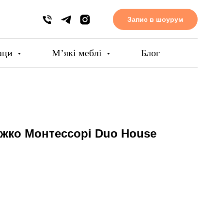
Запис в шоурум
аци
Мʼякі меблі
Блог
жко Монтессорі Duo House