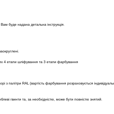
 Вам буде надана детальна інструкція.
заокруглені.
яких 4 етапи шліфування та 3 етапи фарбування
і з палітри RAL (вартість фарбування розраховується індивідуальн
блеві гвинти та, за необхідністю, може бути повністю знятий.