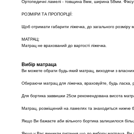
Ортопедичні ламелі - товщина 8мм, ширина 58мм. Фіксу
РОЗМІРИ ТА ПРОПОРЦІЇ:
Щоб отримати габарити ліжечка, до загального розміру м
МАТРАЦ:
Матрац не врахований до вартості ліжечка.
Вибір матраца
Ви можете обрати будь-який матрац, виходячи з власних 
Обираючи матрац для ліжечка, враховуйте, будь ласка, 
Для бортика заввишки 25см рекомендована висота матрац
Матрац, розміщений на ламелях та знаходиться нижче бо
Якщо Ви бажаєте аби вільного бортика залишилося біль
Якщо у Вас виникли питання що до вибору матраца, Ви 