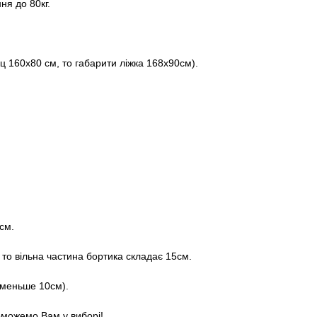
я до 80кг.
ц 160х80 см, то габарити ліжка 168х90см).
см.
то вільна частина бортика складає 15см.
 меньше 10см).
оможемо Вам у виборі!