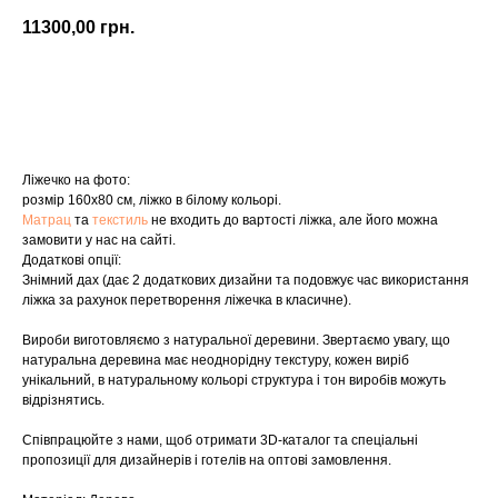
11300,00
грн.
Купити
Ліжечко на фото:
розмір 160х80 см, ліжко в білому кольорі.
Матрац
та
текстиль
не входить до вартості ліжка, але його можна
замовити у нас на сайті.
Додаткові опції:
Знімний дах (дає 2 додаткових дизайни та подовжує час використання
ліжка за рахунок перетворення ліжечка в класичне).
Вироби виготовляємо з натуральної деревини. Звертаємо увагу, що
натуральна деревина має неоднорідну текстуру, кожен виріб
унікальний, в натуральному кольорі структура і тон виробів можуть
відрізнятись.
Співпрацюйте з нами, щоб отримати 3D-каталог та спеціальні
пропозиції для дизайнерів і готелів на оптові замовлення.