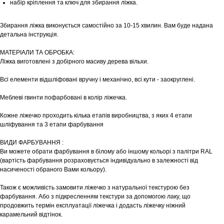
набір кріплення та ключ для збирання ліжка.
Збирання ліжка виконується самостійно за 10-15 хвилин. Вам буде надана
детальна інструкція.
МАТЕРІАЛИ ТА ОБРОБКА:
Ліжка виготовлені з добірного масиву дерева вільхи.
Всі елементи відшліфовані вручну і механічно, всі кути - заокруглені.
Меблеві гвинти пофарбовані в колір ліжечка.
Кожне ліжечко проходить кілька етапів виробництва, з яких 4 етапи
шліфування та 3 етапи фарбування
ВИДИ ФАРБУВАННЯ :
Ви можете обрати фарбування в білому або іншому кольорі з палітри RAL
(вартість фарбування розраховується індивідуально в залежності від
насиченості обраного Вами кольору).
Також є можливість замовити ліжечко з натуральної текстурою без
фарбування. Або з підкресленням текстури за допомогою лаку, що
продовжить термін експлуатації ліжечка і додасть ліжечку ніжний
карамельний відтінок.