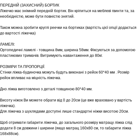
ПЕРЕДНІЙ (ЗАХИСНИЙ) БОРТИК
Ліжечко має знімний передній бортик. Він кріпиться на меблеві гвинти та, за
необхідністю, може бути повністю знятий.
Також можна зробити круглі реечки на бортиках (вартість цієї опції додається
до вартості ліжечка)
ЛАМЕЛІ:
Ортопедичні ламелі - товщина 8мм, ширина 58мм. Фіксуються за допомогою
пластикових тримачів. Витримують навантаження до 80кг.
РОЗМІРИ ТА ПРОПОРЦІЇ:
Шоурум
Стінки ліжка-будиночка можуть будуть виконані з рейок 60*40 мм . Розмір
рейок впливає на міцність ліжечка.
Заплануйте візит у простір створений
Tekstura
для вас
Дно ліжка виготовлено з деталі товщиною 80*40 мм.
Записатися
Висоту ніжок Ви можете обрати від 0 до 20см (це вже враховано у вартість
ліжечка).
Для ліжечка з шухлядами доступні лише стандартні ніжки висотою 20см.
Щоб отримати габарити ліжечка, до загального розміру матрацу ліжка слід
додати 8 см довжини і ширини (якщо матрац 160х80 см, то габарити ліжка
168х88см).