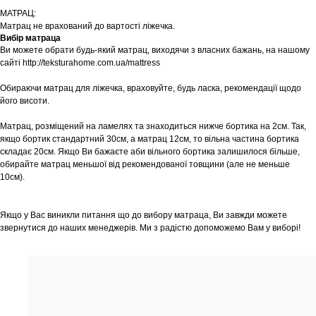
МАТРАЦ:
Матрац не врахований до вартості ліжечка.
Вибір матраца
Ви можете обрати будь-який матрац, виходячи з власних бажань, на нашому
сайті http://teksturahome.com.ua/mattress
Обираючи матрац для ліжечка, враховуйте, будь ласка, рекомендації щодо
його висоти.
Матрац, розміщений на ламелях та знаходиться нижче бортика на 2см. Так,
якщо бортик стандартний 30см, а матрац 12см, то вільна частина бортика
складає 20см. Якщо Ви бажаєте аби вільного бортика залишилося більше,
обирайте матрац меньшої від рекомендованої товщини (але не меньше
10см).
Якщо у Вас виникли питання що до вибору матраца, Ви завжди можете
звернутися до наших менеджерів. Ми з радістю допоможемо Вам у виборі!