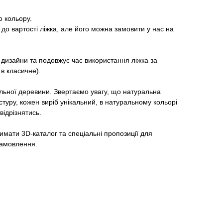
о кольору.
до вартості ліжка, але його можна замовити у нас на
 дизайни та подовжує час використання ліжка за
в класичне).
льної деревини. Звертаємо увагу, що натуральна
туру, кожен виріб унікальний, в натуральному кольорі
відрізнятись.
мати 3D-каталог та спеціальні пропозиції для
 замовлення.