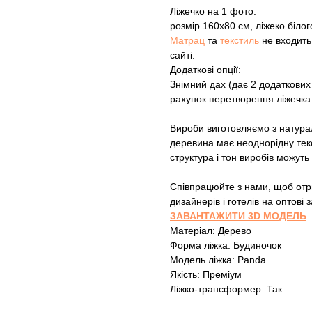
Ліжечко на 1 фото:
розмір 160х80 см, ліжеко білог
Матрац
та
текстиль
не входить 
сайті.
Додаткові опції:
Знімний дах (дає 2 додаткових
рахунок перетворення ліжечка 
Вироби виготовляємо з натура
деревина має неоднорідну текс
структура і тон виробів можуть 
Співпрацюйте з нами, щоб отри
дизайнерів і готелів на оптові
ЗАВАНТАЖИТИ 3D МОДЕЛЬ
Матеріал: Дерево
Форма ліжка: Будиночок
Модель ліжка: Panda
Якість: Преміум
Ліжко-трансформер: Так