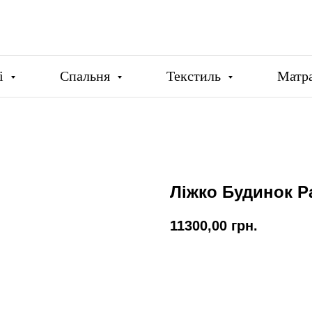
ці
Спальня
Текстиль
Матр
Ліжко Будинок P
11300,00
грн.
Купити