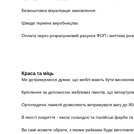
Безкоштовна візуалізація замовлення.
Швидкі терміни виробництва.
Оплата через розрахунковий рахунок ФОП і миттєва роз
Краса та міць
Ми дотримуємося думки, що меблі мають бути високоякі
Кріплення за допомогою меблевих гвинтів, що імпортуємо
Ортопедичні ламеліі дозволяють витримувати вагу до 80кг
В якості покриття - якісні голандскі та італійські фарби та
Ви самі можете обрати, з якими рейками буде виготовлят