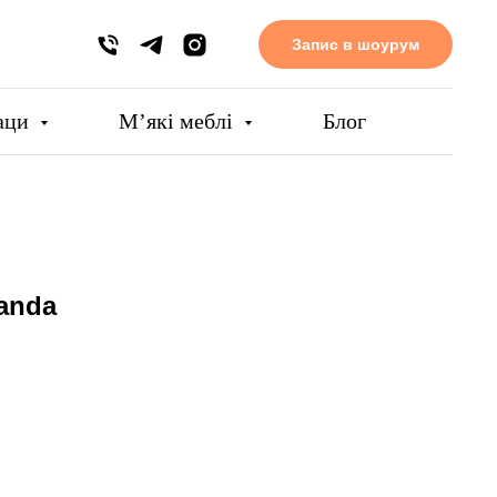
Запис в шоурум
аци
Мʼякі меблі
Блог
anda