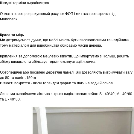
Швидкі терміни виробництва.
Оплата через розрахунковий рахунок ФОП і миттєва розстрочка від
Monobank.
Краса та міць
Ми дотримуємося думки, що меблі мають бути високоякісними та надійними,
тому матеріалом для виробництва обираємо масив дерева.
Кріплення за допомогою меблевих гвинтів, що імпортуємо з Польщі, робить
збірку швидкою та збільшує термін експлуатації ліжечка.
Ортопедичні або посилені дерев'яні ламелі, які дозволяють витримувати вагу
до 80 та навіть 150 кг.
В якості покриття - якісні голандскі фарби та лаки на водній основі.
Лише ми виробляємо ліжечка з трьох видів стоєвих рейок: S - 40*40, M - 40*60
та L - 40*80.