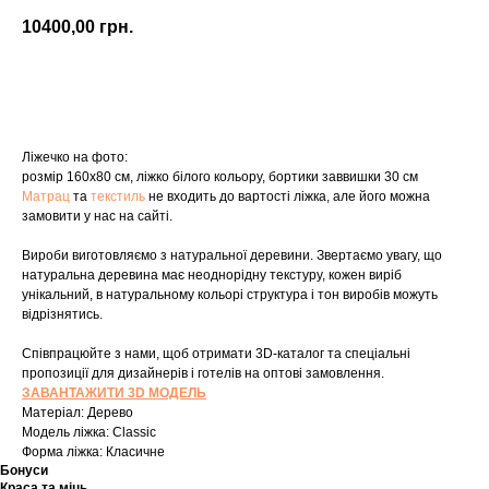
10400,00
грн.
Купити
Ліжечко на фото:
розмір 160х80 см, ліжко білого кольору, бортики заввишки 30 см
Матрац
та
текстиль
не входить до вартості ліжка, але його можна
замовити у нас на сайті.
Вироби виготовляємо з натуральної деревини. Звертаємо увагу, що
натуральна деревина має неоднорідну текстуру, кожен виріб
унікальний, в натуральному кольорі структура і тон виробів можуть
відрізнятись.
Співпрацюйте з нами, щоб отримати 3D-каталог та спеціальні
пропозиції для дизайнерів і готелів на оптові замовлення.
ЗАВАНТАЖИТИ 3D МОДЕЛЬ
Матеріал: Дерево
Модель ліжка: Classic
Форма ліжка: Класичне
Бонуси
Краса та міць