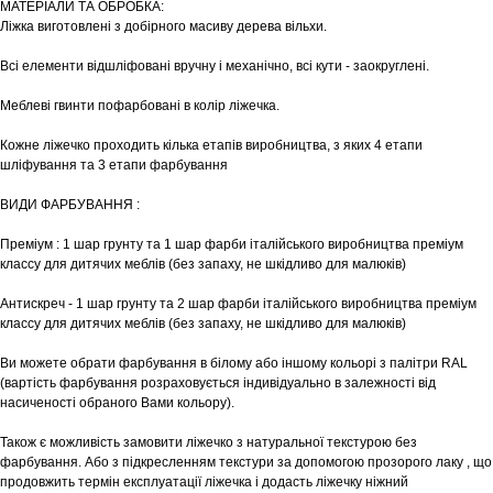
МАТЕРІАЛИ ТА ОБРОБКА:
Ліжка виготовлені з добірного масиву дерева вільхи.
Всі елементи відшліфовані вручну і механічно, всі кути - заокруглені.
Меблеві гвинти пофарбовані в колір ліжечка.
Кожне ліжечко проходить кілька етапів виробництва, з яких 4 етапи
шліфування та 3 етапи фарбування
ВИДИ ФАРБУВАННЯ :
Преміум : 1 шар грунту та 1 шар фарби італійського виробництва преміум
классу для дитячих меблів (без запаху, не шкідливо для малюків)
Антискреч - 1 шар грунту та 2 шар фарби італійського виробництва преміум
классу для дитячих меблів (без запаху, не шкідливо для малюків)
Ви можете обрати фарбування в білому або іншому кольорі з палітри RAL
(вартість фарбування розраховується індивідуально в залежності від
насиченості обраного Вами кольору).
Також є можливість замовити ліжечко з натуральної текстурою без
фарбування. Або з підкресленням текстури за допомогою прозорого лаку , що
продовжить термін експлуатації ліжечка і додасть ліжечку ніжний