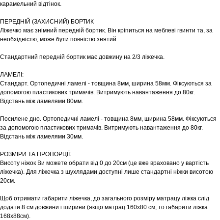
карамельний відтінок.
ПЕРЕДНІЙ (ЗАХИСНИЙ) БОРТИК
Ліжечко має знімний передній бортик. Він кріпиться на меблеві гвинти та, за
необхідністю, може бути повністю знятий.
Стандартний передній бортик має довжину на 2/3 ліжечка.
ЛАМЕЛІ:
Стандарт. Ортопедичні ламелі - товщина 8мм, ширина 58мм. Фіксуються за
допомогою пластикових тримачів. Витримують навантаження до 80кг.
Відстань між ламелями 80мм.
Посилене дно. Ортопедичні ламелі - товщина 8мм, ширина 58мм. Фіксуються
за допомогою пластикових тримачів. Витримують навантаження до 80кг.
Відстань між ламелями 30мм.
РОЗМІРИ ТА ПРОПОРЦІЇ:
Висоту ніжок Ви можете обрати від 0 до 20см (це вже враховано у вартість
ліжечка). Для ліжечка з шухлядами доступні лише стандартні ніжки висотою
20см.
Щоб отримати габарити ліжечка, до загального розміру матрацу ліжка слід
додати 8 см довжини і ширини (якщо матрац 160х80 см, то габарити ліжка
168х88см).