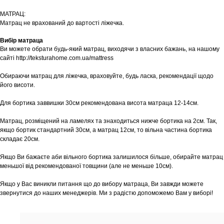
МАТРАЦ:
Матрац не врахований до вартості ліжечка.
Вибір матраца
Ви можете обрати будь-який матрац, виходячи з власних бажань, на нашому
сайті http://teksturahome.com.ua/mattress
Обираючи матрац для ліжечка, враховуйте, будь ласка, рекомендації щодо
його висоти.
Для бортика заввишки 30см рекомендована висота матраца 12-14см.
Матрац, розміщений на ламелях та знаходиться нижче бортика на 2см. Так,
якщо бортик стандартний 30см, а матрац 12см, то вільна частина бортика
складає 20см.
Якщо Ви бажаєте аби вільного бортика залишилося більше, обирайте матрац
меньшої від рекомендованої товщини (але не меньше 10см).
Якщо у Вас виникли питання що до вибору матраца, Ви завжди можете
звернутися до наших менеджерів. Ми з радістю допоможемо Вам у виборі!
Шоурум