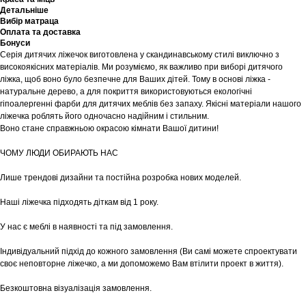
Детальніше
Вибір матраца
Оплата та доставка
Бонуси
Серія дитячих ліжечок виготовлена у скандинавському стилі виключно з
високоякісних матеріалів. Ми розуміємо, як важливо при виборі дитячого
ліжка, щоб воно було безпечне для Ваших дітей. Тому в основі ліжка -
натуральне дерево, а для покриття використовуються екологічні
гіпоалергенні фарби для дитячих меблів без запаху. Якісні матеріали нашого
ліжечка роблять його одночасно надійним і стильним.
Воно стане справжньою окрасою кімнати Вашої дитини!
ЧОМУ ЛЮДИ ОБИРАЮТЬ НАС
Лише трендові дизайни та постійна розробка нових моделей.
Наші ліжечка підходять діткам від 1 року.
У нас є меблі в наявності та під замовлення.
Індивідуальний підхід до кожного замовлення (Ви самі можете спроектувати
своє неповторне ліжечко, а ми допоможемо Вам втілити проект в життя).
Безкоштовна візуалізація замовлення.