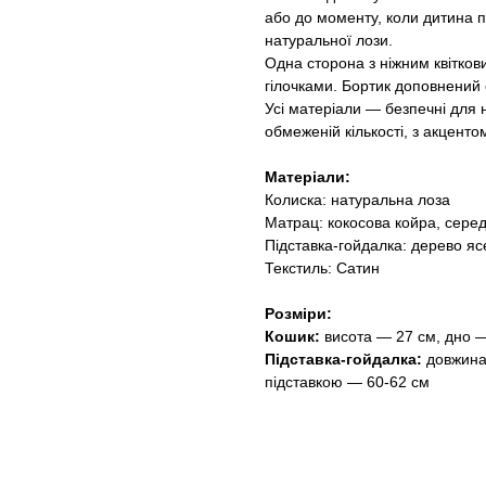
або до моменту, коли дитина п
натуральної лози.
Одна сторона з ніжним квітко
гілочками. Бортик доповнений 
Усі матеріали — безпечні для 
обмеженій кількості, з акцентом
Матеріали:
Колиска: натуральна лоза
Матрац: кокосова койра, серед
Підставка-гойдалка: дерево яс
Текстиль: Сатин
Розміри:
Кошик:
висота — 27 см, дно 
Підставка-гойдалка:
довжина
підставкою — 60-62 см