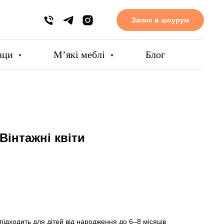
Запис в шоурум
аци
Мʼякі меблі
Блог
Вінтажні квіти
 підходить для дітей від народження до 6–8 місяців