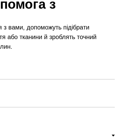
помога з
я з вами, допоможуть підібрати
тя або тканини й зроблять точний
илин.