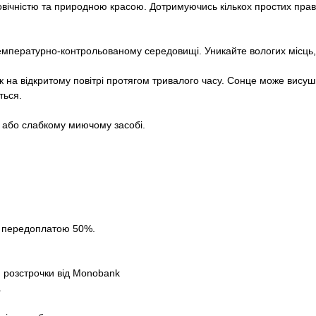
говічністю та природною красою. Дотримуючись кількох простих прав
температурно-контрольованому середовищі. Уникайте вологих місць, 
 на відкритому повітрі протягом тривалого часу. Сонце може вису
ться.
 або слабкому миючому засобі.
за передоплатою 50%.
 розстрочки від Monobank
.