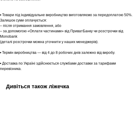
Шоурум
• Товари під індивідуальне виробництво виготовляємо за передоплатою 50%.
Залишок суми оплачується:
Заплануйте візит у простір створений
Tekstura
– після отримання замовлення, або
для вас
– за допомогою «Оплати частинами» від ПриватБанку чи розстрочки від
Monobank
Записатися
(деталі розстрочки можна уточнити у наших менеджерів).
• Термін виробництва — від 4 до 8 робочих днів залежно від виробу.
• Доставка по Україні здійснюється службами доставки за тарифами
перевізника.
Дивіться також ліжечка