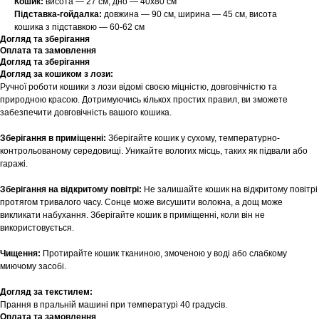
Кошик:
висота — 27 см, дно — 40х80 см
Підставка-гойдалка:
довжина — 90 см, ширина — 45 см, висота
кошика з підставкою — 60-62 см
Догляд та зберігання
Оплата та замовлення
Догляд та зберігання
Догляд за кошиком з лози:
Ручної роботи кошики з лози відомі своєю міцністю, довговічністю та
природною красою. Дотримуючись кількох простих правил, ви зможете
забезпечити довговічність вашого кошика.
Зберігання в приміщенні:
Зберігайте кошик у сухому, температурно-
контрольованому середовищі. Уникайте вологих місць, таких як підвали або
гаражі.
Зберігання на відкритому повітрі:
Не залишайте кошик на відкритому повітрі
протягом тривалого часу. Сонце може висушити волокна, а дощ може
викликати набухання. Зберігайте кошик в приміщенні, коли він не
використовується.
Чищення:
Протирайте кошик тканиною, змоченою у воді або слабкому
миючому засобі.
Догляд за текстилем:
Прання в пральній машині при температурі 40 градусів.
Оплата та замовлення