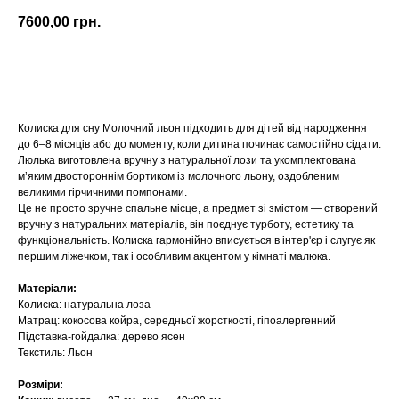
7600,00
грн.
Купити
Колиска для сну Молочний льон підходить для дітей від народження
до 6–8 місяців або до моменту, коли дитина починає самостійно сідати.
Люлька виготовлена вручну з натуральної лози та укомплектована
м’яким двостороннім бортиком із молочного льону, оздобленим
великими гірчичними помпонами.
Це не просто зручне спальне місце, а предмет зі змістом — створений
вручну з натуральних матеріалів, він поєднує турботу, естетику та
функціональність. Колиска гармонійно вписується в інтер'єр і слугує як
першим ліжечком, так і особливим акцентом у кімнаті малюка.
Матеріали:
Колиска: натуральна лоза
Матрац: кокосова койра, середньої жорсткості, гіпоалергенний
Підставка-гойдалка: дерево ясен
Текстиль: Льон
Розміри: