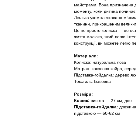
майстрами. Вона призначена дл
моменту, коли дитина починає 
Люлька укомплектована м’яким
тканини, прикрашеним велики
Це не просто колиска — це ест
життя малюка, який легко інтег
конструкції, ви можете легко 
Матеріали:
Колиска: натуральна лоза
Матрац: кокосова койра, серед
Підставка-гойдалка: дерево яс
Текстиль: Бавовна
Розміри:
Кошик:
висота — 27 см, дно 
Підставка-гойдалка:
довжина
підставкою — 60-62 см