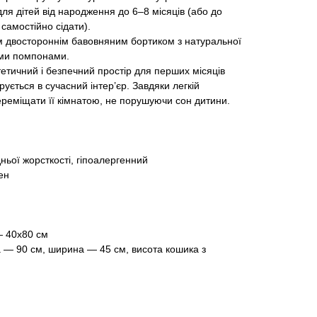
я дітей від народження до 6–8 місяців (або до
самостійно сідати).
 двостороннім бавовняним бортиком з натуральної
ми помпонами.
етичний і безпечний простір для перших місяців
рується в сучасний інтер’єр. Завдяки легкій
переміщати її кімнатою, не порушуючи сон дитини.
ньої жорсткості, гіпоалергенний
ен
— 40х80 см
 — 90 см, ширина — 45 см, висота кошика з