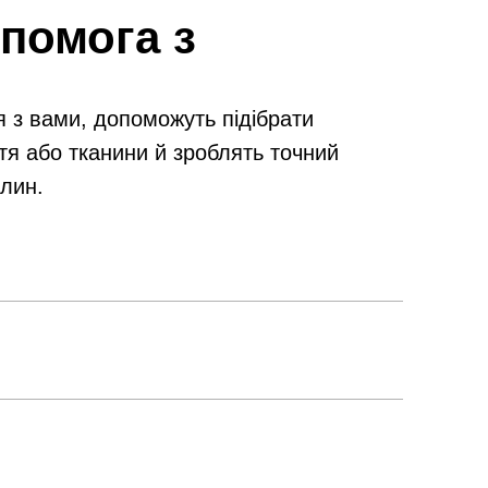
помога з
я з вами, допоможуть підібрати
тя або тканини й зроблять точний
илин.