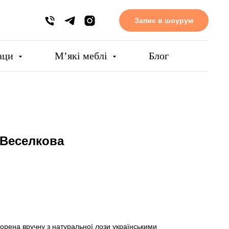
Запис в шоурум
аци
Мʼякі меблі
Блог
 Веселкова
орена вручну з натуральної лози українськими