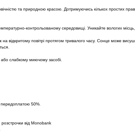
говічністю та природною красою. Дотримуючись кількох простих прав
температурно-контрольованому середовищі. Уникайте вологих місць, 
 на відкритому повітрі протягом тривалого часу. Сонце може вису
ться.
 або слабкому миючому засобі.
за передоплатою 50%.
 розстрочки від Monobank
.