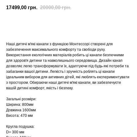
17499,00
грн.
20000,00
грн.
Купити
Наші дитячі м'які канапи з функцією Монтессорі створені для
забезпечення максимального комфорту та свободи руху.
Використання екологічних матеріалів робить ці канапи безпечними
для здоров'я дитини та навколишнього середовища. Дизайн канап
дозволяє легко трансформувати їх, адаптуючи під будь-які потреби та
забаганки вашої дитини. Легкість і зручність роблять ці канапи
ідеальним вибором для активних дітей, які люблять експериментувати
з простором. Обираючи наші дитячі м'які канапи, ви забезпечуєте
вашій дитині комфорт, якість і безпеку.
Загальні розміри:
Ширина: 800мм
Довжина 1600мм
Висота: 470 мм
Кругла подушка:
D= 300 мм