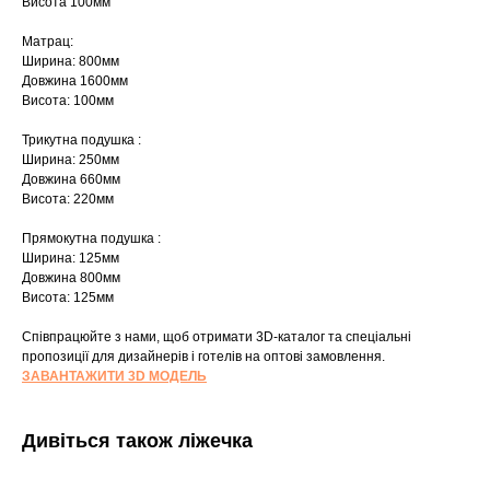
Висота 100мм
Матрац:
Ширина: 800мм
Довжина 1600мм
Висота: 100мм
Трикутна подушка :
Ширина: 250мм
Довжина 660мм
Висота: 220мм
Прямокутна подушка :
Ширина: 125мм
Шоурум
Довжина 800мм
Висота: 125мм
Заплануйте візит у простір створений
Tekstura
для вас
Співпрацюйте з нами, щоб отримати 3D-каталог та спеціальні
пропозиції для дизайнерів і готелів на оптові замовлення.
Записатися
ЗАВАНТАЖИТИ 3D МОДЕЛЬ
Дивіться також ліжечка