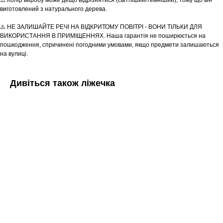
Tekstura
⚠️ Колір виробу може дещо відрізнятися (світліший/темніший), тому що він
для вас
виготовлений з натурального дерева.
Записатися
⚠️ НЕ ЗАЛИШАЙТЕ РЕЧІ НА ВІДКРИТОМУ ПОВІТРІ - ВОНИ ТІЛЬКИ ДЛЯ
ВИКОРИСТАННЯ В ПРИМІЩЕННЯХ. Наша гарантія не поширюється на
пошкодження, спричинені погодними умовами, якщо предмети залишаються
на вулиці.
Дивіться також ліжечка