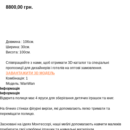
8800,00
грн.
Купити
Довжина : 106см.
Ширина: 30см.
Висота: 100см.
Співпрацюйте з нами, щоб отримати 3D-каталог та спеціальні
пропозиції для дизайнерів і готелів на оптові замовлення.
ЗАВАНТАЖИТИ 3D МОДЕЛЬ
Комбінація: 1
Модель: WanWan
Інформація
Інформація
Відкрита полиця має 4 яруси для зберігання дитячих іграшок та книг.
На бічних стінках фігурні вирізи, які допомагають легко тримати та
переміщати полицю.
Засновані на ідеях Монтессорі, наші меблі допомагають навчити малюків
прибирати свої улюблені іграшки та навчальні матеріали.