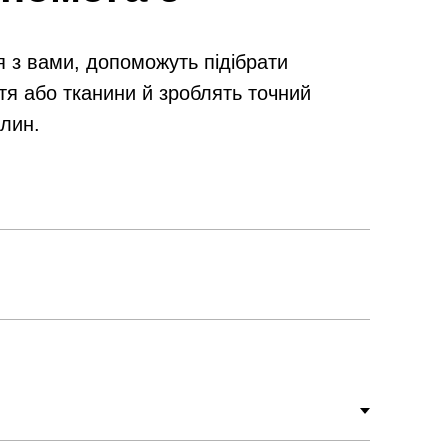
я з вами, допоможуть підібрати
тя або тканини й зроблять точний
илин.