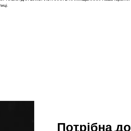
иці.
Потрібна до