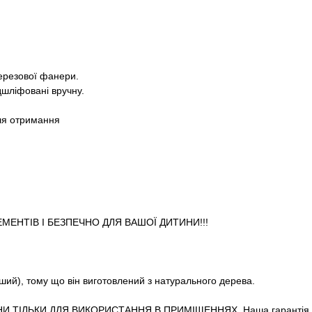
березової фанери.
дшліфовані вручну.
ля отримання
ЕМЕНТІВ І БЕЗПЕЧНО ДЛЯ ВАШОЇ ДИТИНИ!!!
іший), тому що він виготовлений з натурального дерева.
И ТІЛЬКИ ДЛЯ ВИКОРИСТАННЯ В ПРИМІЩЕННЯХ. Наша гарантія не