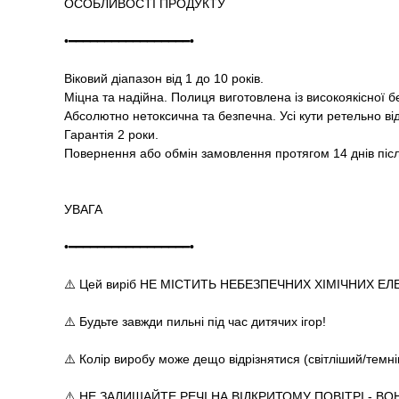
ОСОБЛИВОСТІ ПРОДУКТУ
•━━━━━━━━━━━━━━━━━•
Віковий діапазон від 1 до 10 років.
Міцна та надійна. Полиця виготовлена із високоякісної 
Абсолютно нетоксична та безпечна. Усі кути ретельно ві
Гарантія 2 роки.
Повернення або обмін замовлення протягом 14 днів піс
УВАГА
•━━━━━━━━━━━━━━━━━•
⚠️ Цей виріб НЕ МІСТИТЬ НЕБЕЗПЕЧНИХ ХІМІЧНИХ ЕЛ
⚠️ Будьте завжди пильні під час дитячих ігор!
⚠️ Колір виробу може дещо відрізнятися (світліший/темн
⚠️ НЕ ЗАЛИШАЙТЕ РЕЧІ НА ВІДКРИТОМУ ПОВІТРІ - ВОН