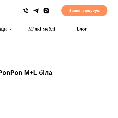
Запис в шоурум
аци
Мʼякі меблі
Блог
PonPon M+L біла