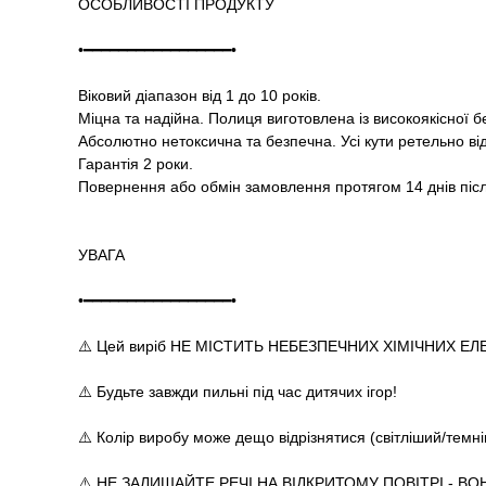
ОСОБЛИВОСТІ ПРОДУКТУ
•━━━━━━━━━━━━━━━━━•
Віковий діапазон від 1 до 10 років.
Міцна та надійна. Полиця виготовлена із високоякісної 
Абсолютно нетоксична та безпечна. Усі кути ретельно ві
Гарантія 2 роки.
Повернення або обмін замовлення протягом 14 днів піс
УВАГА
•━━━━━━━━━━━━━━━━━•
⚠️ Цей виріб НЕ МІСТИТЬ НЕБЕЗПЕЧНИХ ХІМІЧНИХ ЕЛ
⚠️ Будьте завжди пильні під час дитячих ігор!
⚠️ Колір виробу може дещо відрізнятися (світліший/темн
⚠️ НЕ ЗАЛИШАЙТЕ РЕЧІ НА ВІДКРИТОМУ ПОВІТРІ - ВОН