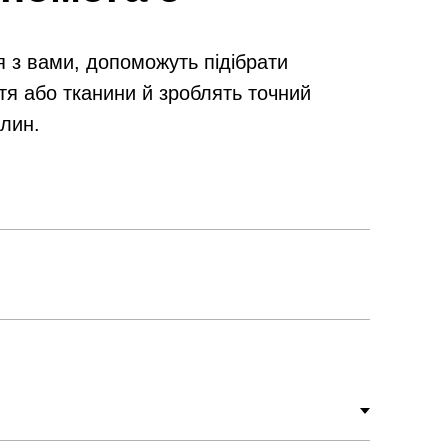
я з вами, допоможуть підібрати
тя або тканини й зроблять точний
илин.