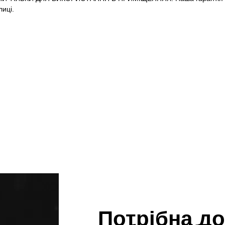
иці.
Потрібна до