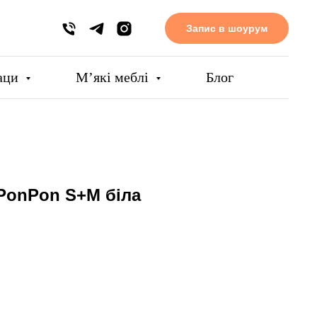
Запис в шоурум
аци
Мʼякі меблі
Блог
PonPon S+M біла