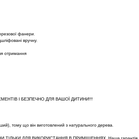
березової фанери.
дшліфовані вручну.
ля отримання
ЕМЕНТІВ І БЕЗПЕЧНО ДЛЯ ВАШОЇ ДИТИНИ!!!
іший), тому що він виготовлений з натурального дерева.
И ТІЛЬКИ ДЛЯ ВИКОРИСТАННЯ В ПРИМІЩЕННЯХ. Наша гарантія не