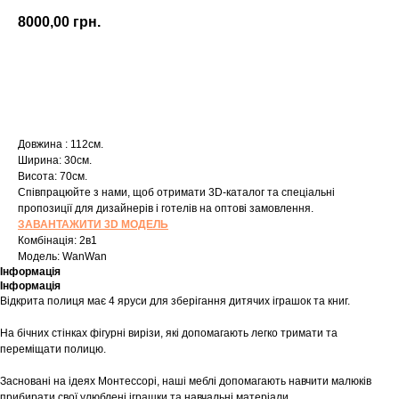
8000,00
грн.
Купити
Довжина : 112см.
Ширина: 30см.
Висота: 70см.
Співпрацюйте з нами, щоб отримати 3D-каталог та спеціальні
пропозиції для дизайнерів і готелів на оптові замовлення.
ЗАВАНТАЖИТИ 3D МОДЕЛЬ
Комбінація: 2в1
Модель: WanWan
Інформація
Інформація
Відкрита полиця має 4 яруси для зберігання дитячих іграшок та книг.
На бічних стінках фігурні вирізи, які допомагають легко тримати та
переміщати полицю.
Засновані на ідеях Монтессорі, наші меблі допомагають навчити малюків
прибирати свої улюблені іграшки та навчальні матеріали.