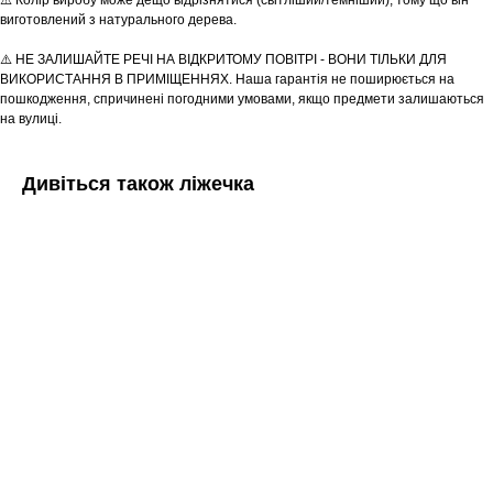
Tekstura
⚠️ Колір виробу може дещо відрізнятися (світліший/темніший), тому що він
для вас
виготовлений з натурального дерева.
Записатися
⚠️ НЕ ЗАЛИШАЙТЕ РЕЧІ НА ВІДКРИТОМУ ПОВІТРІ - ВОНИ ТІЛЬКИ ДЛЯ
ВИКОРИСТАННЯ В ПРИМІЩЕННЯХ. Наша гарантія не поширюється на
пошкодження, спричинені погодними умовами, якщо предмети залишаються
на вулиці.
Дивіться також ліжечка