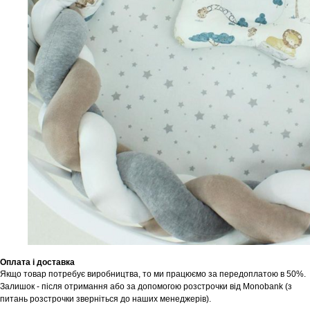
Шоурум
Заплануйте візит у простір створений
Tekstura
для вас
Записатися
Оплата і доставка
Якщо товар потребує виробництва, то ми працюємо за передоплатою в 50%.
Залишок - після отримання або за допомогою розстрочки від Monobank (з
питань розстрочки зверніться до наших менеджерів).