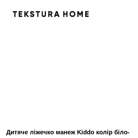
Дитяче ліжечко манеж Kiddo колір біло-