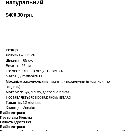
натуральний
9400,00
грн.
Купити
Розмір
:
Довжина – 125 см.
Ширина – 65 см.
Висота – 93 см.
Розмір спального місця: 120х60 см.
Матрац у комплекті Ні
Механізм заколисування:
маятник поздовжній (в комплект не
входить).
Матеріал
: бук, вільха, древесна плита
Поставляється:
в розібраному вигляді.
Гарантія: 12 місяців.
Колекція: Monako
Вибір матраца
Постільна білизна
Оплата і доставка
Вибір матраца