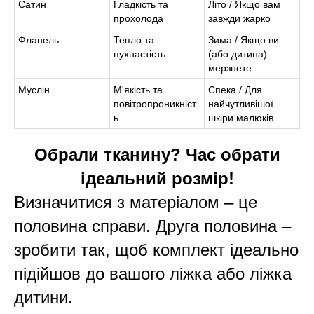
Сатин
Гладкість та
Літо / Якщо вам
прохолода
завжди жарко
Фланель
Тепло та
Зима / Якщо ви
пухнастість
(або дитина)
мерзнете
Муслін
М'якість та
Спека / Для
повітропроникніст
найчутливішої
ь
шкіри малюків
Обрали тканину? Час обрати
ідеальний розмір!
Визначитися з матеріалом – це
половина справи. Друга половина –
зробити так, щоб комплект ідеально
підійшов до вашого ліжка або ліжка
дитини.