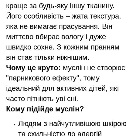
краще за будь-яку іншу тканину.
Його особливість – жата текстура,
яка не вимагає прасування. Він
Шоурум
миттєво вбирає вологу і дуже
швидко сохне. З кожним пранням
Заплануйте візит у простір створений
Tekstura
для вас
він стає тільки ніжнішим.
Записатися
Чому це круто:
муслін не створює
"парникового ефекту", тому
ідеальний для активних дітей, які
часто пітніють уві сні.
Кому підійде муслін?
Людям з найчутливішою шкірою
та схильністю до алергій